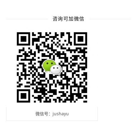
咨询可加微信
微信号：jushayu