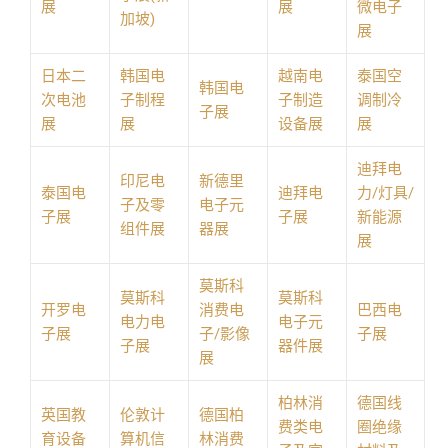
展
展
微电子
加坡)
展
日本二
韩国电
越南电
泰国空
韩国电
次电池
子制程
子制造
调制冷
子展
展
展
设备展
展
迪拜电
印尼电
新德里
泰国电
迪拜电
力/灯具/
子及零
电子元
子展
子展
新能源
组件展
器展
展
莫斯科
莫斯科
莫斯科
开罗电
消费电
巴西电
电力电
电子元
子展
子/影像
子展
子展
器件展
展
柏林消
德国线
英国教
伦敦计
德国柏
费类电
圈绝缘
育设备
算机信
林消费