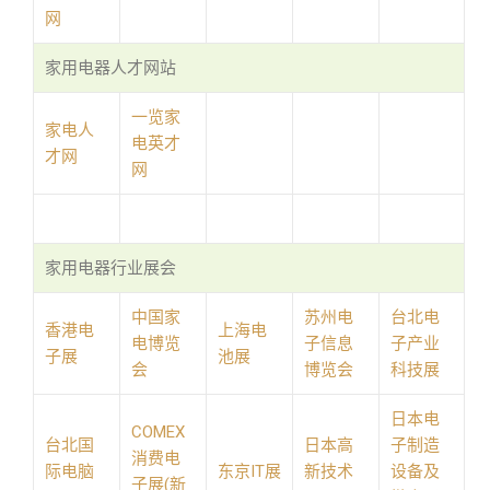
网
家用电器人才网站
一览家
家电人
电英才
才网
网
家用电器行业展会
中国家
苏州电
台北电
香港电
上海电
电博览
子信息
子产业
子展
池展
会
博览会
科技展
日本电
COMEX
台北国
日本高
子制造
消费电
际电脑
东京IT展
新技术
设备及
子展(新