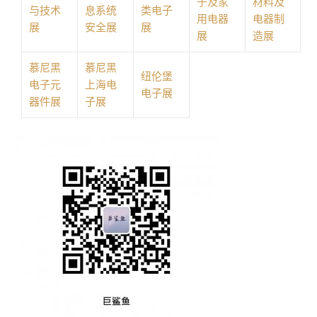
子及家
材料及
与技术
息系统
类电子
用电器
电器制
展
安全展
展
展
造展
慕尼黑
慕尼黑
纽伦堡
电子元
上海电
电子展
器件展
子展