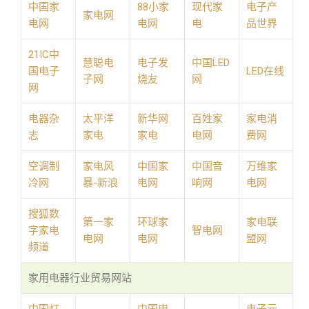
中国家
88小家
现代家
电子产
家电网
电网
电网
电
品世界
21IC中
慧聪电
电子发
中国LED
国电子
LED在线
子网
烧友
网
网
电器杂
太平洋
新华网
百姓家
家电消
志
家电
家电
电网
费网
空调制
家电风
中国家
中国音
万维家
冷网
暴-新浪
电网
响网
电网
搜狐数
第一家
环球家
家电联
字家电
智电网
电网
电网
盟网
频道
家用电器行业贸易网站