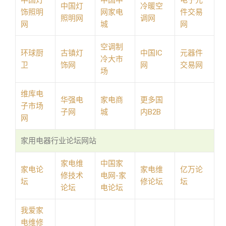
中国灯
中国申
电子元
中国灯
冷暖空
饰照明
网家电
件交易
照明网
调网
网
城
网
空调制
环球厨
古镇灯
中国IC
元器件
冷大市
卫
饰网
网
交易网
场
维库电
华强电
家电商
更多国
子市场
子网
城
内B2B
网
家用电器行业论坛网站
家电维
中国家
家电论
家电维
亿万论
修技术
电网-家
坛
修论坛
坛
论坛
电论坛
我爱家
电维修