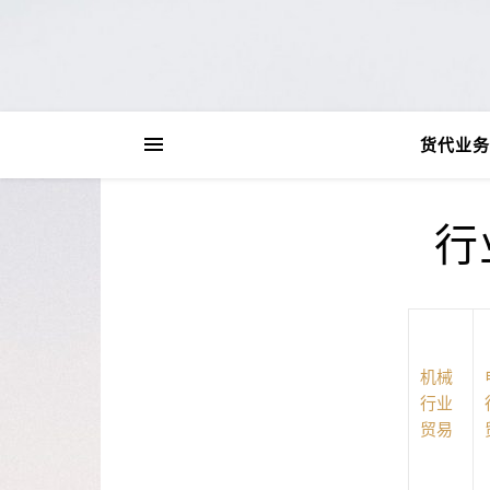
货代业务
行
机械
行业
贸易