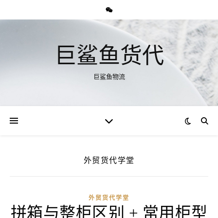
巨鲨鱼货代
巨鲨鱼物流
外贸货代学堂
外贸货代学堂
拼箱与整柜区别 + 常用柜型