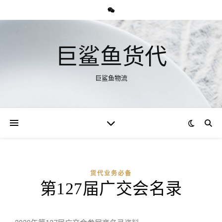
巨鲨鱼货代
巨鲨鱼物流
货代业务必备
第127届广交会名录