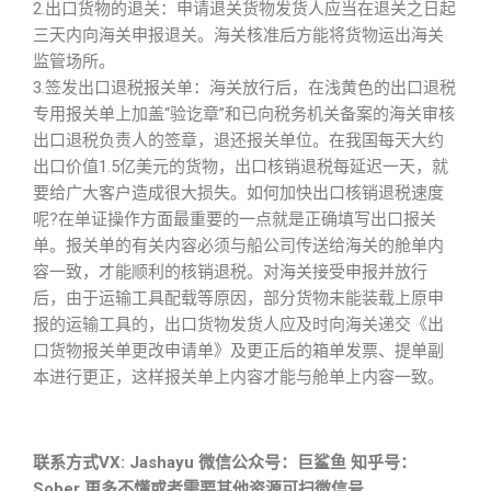
2.出口货物的退关：申请退关货物发货人应当在退关之日起
三天内向海关申报退关。海关核准后方能将货物运出海关
监管场所。
3.签发出口退税报关单：海关放行后，在浅黄色的出口退税
专用报关单上加盖“验讫章”和已向税务机关备案的海关审核
出口退税负责人的签章，退还报关单位。在我国每天大约
出口价值1.5亿美元的货物，出口核销退税每延迟一天，就
要给广大客户造成很大损失。如何加快出口核销退税速度
呢?在单证操作方面最重要的一点就是正确填写出口报关
单。报关单的有关内容必须与船公司传送给海关的舱单内
容一致，才能顺利的核销退税。对海关接受申报并放行
后，由于运输工具配载等原因，部分货物未能装载上原申
报的运输工具的，出口货物发货人应及时向海关递交《出
口货物报关单更改申请单》及更正后的箱单发票、提单副
本进行更正，这样报关单上内容才能与舱单上内容一致。
联系方式VX: Jashayu 微信公众号：巨鲨鱼 知乎号：
Sober 更多不懂或者需要其他资源可扫微信号