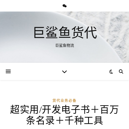
巨鲨鱼货代
巨鲨鱼物流
货代业务必备
超实用/开发电子书＋百万
条名录＋千种工具