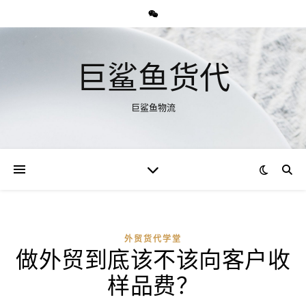
巨鲨鱼货代
巨鲨鱼物流
外贸货代学堂
做外贸到底该不该向客户收
样品费？