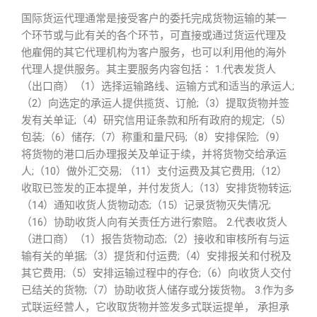
国际货运代理通常是接受客户的委托完成货物运输的某一
个环节或与此有关的各个环节，可直接或通过货运代理及
他雇佣的其它代理机构为客户服务，也可以利用他的海外
代理人提供服务。其主要服务内容包括∶ 1.代表发货人
（出口商）（1）选择运输路线、运输方式和适当的承运人;
（2）向选定的承运人提供揽货、订舱;（3）提取货物并签
发有关单证;（4）研究信用证条款和所有政府的规定;（5）
包装;（6）储存;（7）称重和量尺码;（8）安排保险;（9）
将货物的港口后办理报关及单证于续，并将货物交给承运
人;（10）做外汇交易; （11）支付运费及其它费用;（12）
收取已签发的正本提单，并付发货人;（13）安排货物转运;
（14）通知收货人货物动态;（15）记录货物灭失情况;
（16）协助收货人向有关责任方进行索赔。 2.代表收货人
（进口商）（1）报告货物动态;（2）接收和审核所有与运
输有关的单据;（3）提货和付运费;（4）安排报关和付税及
其它费用;（5）安排运输过程中的存仓;（6）向收货人交付
已结关的货物;（7）协助收货人储存或分拨货物。 3.作为多
式联运经营人，它收取货物并签发多式联运提单， 承担承