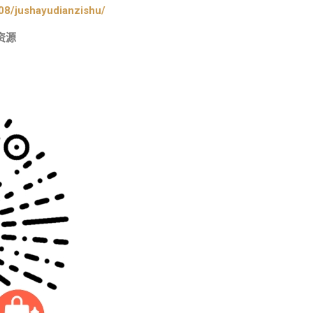
08/jushayudianzishu/
资源