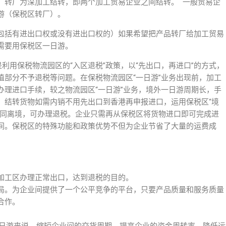
：转厂为深加工结转，即两个加工贸易企业之间结转。 一般贸易企
游（保税区转厂）。
包括有进出口权或没有进出口权的）如果希望把产品转厂给加工贸易
需要用保税区一日游。
利用保税物流园区的“入区退税”政策，以“先出口，再进口”的方式，
值部分不予退税等问题。在保税物流园区“一日游”业务出现前，加工
办理进口手续，较之物流园区“一日游”业务，境外一日游周期长，手
，结转货物如需内销不用先出口到香港再申报进口，运用保税区“境
视同离境，可办理退税。企业只需再从保税区将货物进口即可完成进
间。保税区的特殊功能和政策优势不但为企业节省了大量的运费成
口加工区办理正常出口，达到退税的目的。
格局。为企业间提供了一个公平竞争的平台，只要产品质量和服务质量
合作。