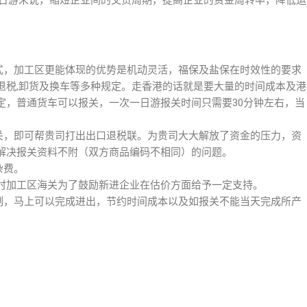
K一日游来说，缩短企业间的交货周期，提高企业的资金周转率，降低运
形式，加工区更能体现的优势是机动灵活，福保及盐保在时效性的要求
退税,卸货及换车等多种规定。走香港的话就是要大量的时间成本及港
定，普通货车可以报关，一次一日游报关时间只需要30分钟左右，当
报关，即可帮贵司打出出口退税联。为贵司大大解放了资金的压力，资
解决报关资料不附（双方商品编码不相同）的问题。
杂费。
价时加工区海关为了鼓励新进企业在估价方面给予一定支持。
限制，马上可以完成进出，节约时间成本以及如报关不能当天完成所产