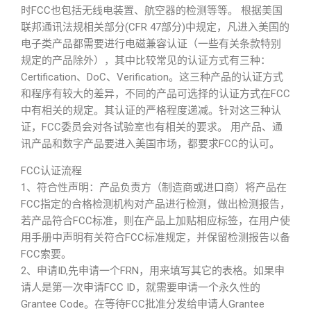
时FCC也包括无线电装置、航空器的检测等等。 根据美国
联邦通讯法规相关部分(CFR 47部分)中规定，凡进入美国的
电子类产品都需要进行电磁兼容认证（一些有关条款特别
规定的产品除外），其中比较常见的认证方式有三种：
Certification、DoC、Verification。这三种产品的认证方式
和程序有较大的差异，不同的产品可选择的认证方式在FCC
中有相关的规定。其认证的严格程度递减。针对这三种认
证，FCC委员会对各试验室也有相关的要求。 用产品、通
讯产品和数字产品要进入美国市场，都要求FCC的认可。
FCC认证流程
1、符合性声明：产品负责方（制造商或进口商）将产品在
FCC指定的合格检测机构对产品进行检测，做出检测报告，
若产品符合FCC标准，则在产品上加贴相应标签，在用户使
用手册中声明有关符合FCC标准规定，并保留检测报告以备
FCC索要。
2、申请ID,先申请一个FRN，用来填写其它的表格。如果申
请人是第一次申请FCC ID，就需要申请一个永久性的
Grantee Code。在等待FCC批准分发给申请人Grantee