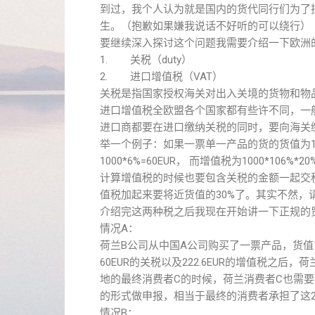
到过，我个人认为就是国内的货代同行们为了
生。（抱歉如果嫌我说话不好听的可以绕行）
要继续深入探讨这个问题我需要介绍一下欧洲
1. 关税（duty）
2. 进口增值税（VAT）
关税是指国家授权海关对出入关境的货物和物
进口增值税全欧盟各个国家都有些许不同，一
进口商都要在进口缴纳关税的同时，要向海关
举一个例子：如果一票单一产品的货的货值为10
1000*6%=60EUR， 而增值税为1000*106%*20%=
计算增值税的时候也要包含关税的金额一起交
值税加起来要将近货值的30%了。其实不然，
介绍完这两种税之后我现在开始讲一下正规的
情况A：
荷兰B公司从中国A公司购买了一票产品，货值1
60EUR的关税以及222.6EUR的增值税之
地的最终消费者C的时候，荷兰消费者C也需要
的形式做申报，相当于最终的消费者承担了这2
情况B：