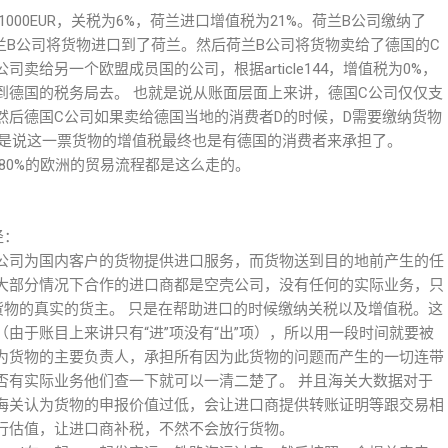
000EUR，关税为6%，荷兰进口增值税为21%。荷兰B公司缴纳了
后，荷兰B公司将货物进口到了荷兰。然后荷兰B公司将货物卖给了德国的C
给另一个欧盟成员国的公司，根据article144，增值税为0%，
到德国的税务局去。 也就是说从账面层面上来讲，德国C公司仅仅支
然后德国C公司如果卖给德国当地的消费者D的时候，D需要缴纳货物
也就是说这一票货物的增值税最终也是有德国的消费者来承担了。
80%的欧洲的贸易流程都是这么走的。
径：
公司为国内客户的货物提供进口服务，而货物送到目的地前产生的任
大部分情况下合作的进口商都是空壳公司，没有任何的实际业务，只
货物的真实的货主。 只是在帮助进口的时候缴纳关税以及增值税。这
由于账目上来讲只有“进”项没有“出”项），所以用一段时间就要被
为货物的主要负责人，承担所有因为此货物的问题而产生的一切连带
否有实际业务他们查一下就可以一清二楚了。 并且海关大数据对于
海关认为货物的申报价值过低，会让进口商提供转账证明等跟交易相
行估值，让进口商补税，不然不会放行货物。