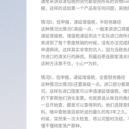
通常来讲双清包税的货代都会把所有的货物co
报，这样的话如果一个产品有任何问题，其他
情况D，低申报，递延增值税，半财务路径
这种情况比情况C高级一点，一般来讲进口商
递延增值税，增值税递延到这个实际进口商所
来讲到了每个季度核销的时候，没有办法完成
申请倒闭。这样其实非常的坑人，因为当税务
作进口的清关行的麻烦。到最后牵连那家清关
这种方法靠不住，小心**为妙。
情况E，低申报，递延增值税，全套财务路径
这种情况比情况D还要高级一点。进口部分都
司。这样在进口国家可以申请递延增值税，增
的下家帮他们消化发票。也就是说从账目的角
一旦开始查，都是可以查得到的。他们选择查
料。暗中查账我目前听说的最久的有3年之久。
时候，突然来一次大检查，将公司暂时冻结，
懂不懂倾家荡产那种。