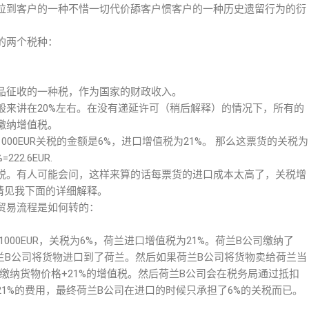
拉到客户的一种不惜一切代价舔客户惯客户的一种历史遗留行为的衍
的两个税种：
品征收的一种税，作为国家的财政收入。
般来讲在20%左右。在没有递延许可（稍后解释）的情况下，所有的
缴纳增值税。
00EUR关税的金额是6%，进口增值税为21%。 那么这票货的关税为
222.6EUR.
税。有人可能会问，这样来算的话每票货的进口成本太高了，关税增
请见我下面的详细解释。
贸易流程是如何转的：
000EUR，关税为6%，荷兰进口增值税为21%。荷兰B公司缴纳了
后，荷兰B公司将货物进口到了荷兰。然后如果荷兰B公司将货物卖给荷兰当
缴纳货物价格+21%的增值税。然后荷兰B公司会在税务局通过抵扣
1%的费用，最终荷兰B公司在进口的时候只承担了6%的关税而已。