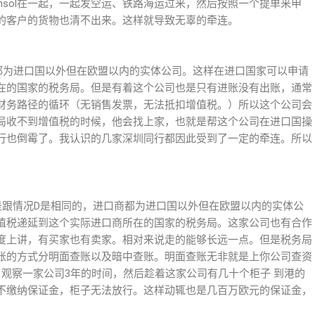
nsol在一起，一起发空运、铁路海运过来，然后按照一个提单来申
的客户的货物也清不出来。这样就导致无辜的牵连。
都为进口国以外但在欧盟以内的实体公司。这样在进口国家可以申请
在的国家的税务局。但是有着这个公司也是只有进账没有出账，通常
财务路径的循环（无销售发票，无法抵扣增值税。）所以这个公司会
局收不到增值税的时候，他会找上家，也就是帮这个公司在进口国操
行也倒霉了。我认识的几家深圳同行都因此受到了一定的牵连。所以
是跟情况D是相同的，进口商都为进口国以外但在欧盟以内的实体公
值税递延到这个实际进口商所在的国家的税务局。这家公司也有合作
度上讲，有买家也有卖家。相对来说走的能够长远一点。但是税务局
账的方式分明面查账以及暗中查账。明面查账无非就是上你公司查资
观察一家公司3年的时间，然后趁着这家公司有几十个柜子 到港的
不缴纳保证金，柜子无法放行。这样动辄也是几百万欧元的保证金，