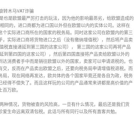
旋转木马VAT诈骗
但是也是欧盟最严厉打击的玩法，因为他的影响最恶劣，给欧盟造成的
是相同的，进口商都为进口国以外但在欧盟以内的实体公司。这样在
这个实际进口商所在的国家的税务局。同时这家公司在欧盟内的第三
乎，实际进口商将货物进口之后（没有缴纳增值税），然后将产品卖
值税直接递延到第三国的这家公司）， 第三国的这家公司再将产品
递延到第四国的这家公司），然后第四国直接将产品卖给欧盟以外的
到达消费者手中而是销往欧盟以外的国家，卖家可以申请退税的。也
有交，反而在产品卖出欧盟之后，还要向税务局申请增值税退税。而
务局，现在网络再发达，欧共体的各个国家毕竟还是各自为政，税务
已经得不偿失了。而且这样玩的公司的产品通常来讲都是高价值的产
上百万欧。
D两种情况，货物被查的风险高，一旦有什么情况，最后还是我们货
珍爱生命远离双清包税。此话与所有同行以及所有直客共勉。