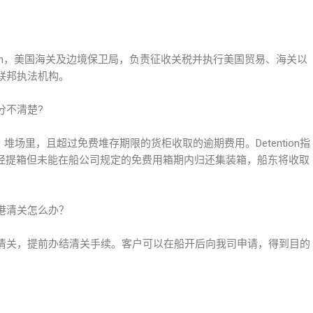
r Protection，美国海关及边境保卫局，负责征收关税并执行美国贸易、海关以
联邦执法机构。
傻分不清楚?
、堆场里，且超过免费堆存期限的货柜收取的逾期费用。Detention指
对已经提箱但未能在船公司规定的免费用箱期内归还集装箱，船东将收取
港清关怎么办？
清关，提前办结清关手续。客户可以在船开后向我司申请，得到目的