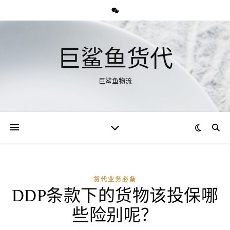
巨鲨鱼货代
巨鲨鱼物流
货代业务必备
DDP条款下的货物该投保哪
些险别呢？