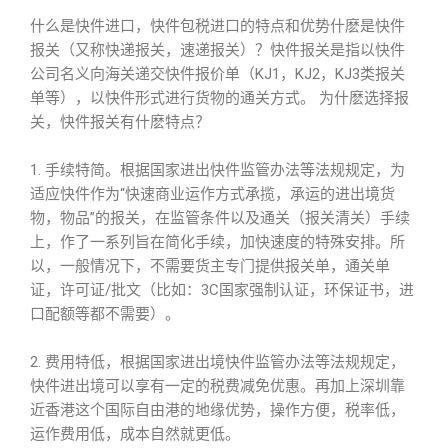
什么是快件进口，快件包税进口的特点和优势什麽是快件
报关（又称快递报关，速递报关）？快件报关是指以快件
公司名义向海关递交快件报价单（KJ1，KJ2，KJ3类报关
单等），以快件形式进行货物的通关方式。 为什麽选择报
关，快件报关有什麽特点？
1. 手续特简。根据国家进出快件监管办法等法规规定，为
适应快件作为“快速商业运作方式承揽，承运的进出境货
物，物品”的报关，在监管条件以及通关（报关清关）手续
上，作了一系列旨在简化手续，加快速度的特殊安排。所
以，一般情况下，不需要货主专门提供报关单，通关单
证，许可证/批文（比如：3C国家强制认证，环保证书，进
口配额等都不需要）。
2. 费用特低，根据国家进出境快件监管办法等法规规定，
快件进出境可以享有一定的税费减免优惠。再加上深圳靠
近香港这个国际自由港的地缘优势，操作方便，税率低，
运作费用低，成本自然就更低。