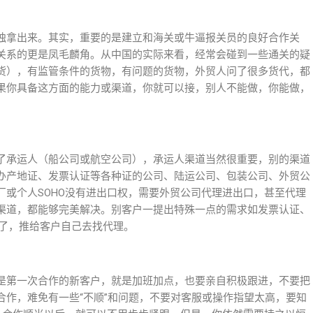
独拿出来。其实，重要的是建立和海关或牛逼报关员的良好合作关
关系的更是凤毛麟角。从中国的实际来看，经常会碰到一些通关的疑
货），有监管条件的货物，有问题的货物，外贸人问了很多货代，都
果你具备这方面的能力或渠道，你就可以接，别人不能做，你能做，
了承运人（船公司或航空公司），承运人渠道当然很重要，别的渠道
办产地证、发票认证等各种证的公司、陆运公司、包装公司、外贸公
厂或个人SOHO没有进出口权，需要外贸公司代理进出口，甚至代理
渠道，都能够完美解决。别客户一提出特殊一点的需求如发票认证、
不了，推给客户自己去找代理。
是第一次合作的新客户，就是加班加点，也要亲自积极跟进，不要把
合作，难免有一些“不顺”和问题，不要对客服或操作指望太高，要知