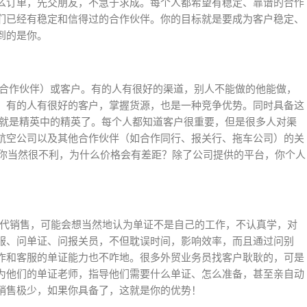
么订单，先交朋友，不急于求成。每个人都希望有稳定、靠谱的合作
们已经有稳定和信得过的合作伙伴。你的目标就是要成为客户稳定、
到的是你。
（合作伙伴）或客户。有的人有很好的渠道，别人不能做的他能做，
。有的人有很好的客户，掌握货源，也是一种竞争优势。同时具备这
你就是精英中的精英了。每个人都知道客户很重要，但是很多人对渠
航空公司以及其他合作伙伴（如合作同行、报关行、拖车公司）的关
，你当然很不利，为什么价格会有差距？除了公司提供的平台，你个人
是货代销售，可能会想当然地认为单证不是自己的工作，不认真学，对
服、问单证、问报关员，不但耽误时间，影响效率，而且通过问别
作和客服的单证能力也不咋地。很多外贸业务员找客户耿耿的，可是
为他们的单证老师，指导他们需要什么单证、怎么准备，甚至亲自动
销售极少，如果你具备了，这就是你的优势！