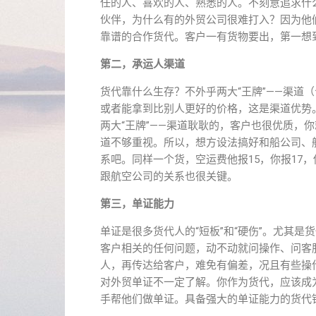
任的人、喜欢的人、熟悉的人。不刻意追求什
伙伴，为什么有的外贸公司很难打入？因为他
靠谱的合作货代。客户一有货物要出，第一想
第二，承运人渠道
货代靠什么生存？不外乎两大“王牌”——渠道
或者能拿到比别人更好的价格，这是渠道优势
两大“王牌”——渠道耿耿的，客户也很优质，
道不够重视。所以，想方设法搞好和船公司、
系吧。同样一个货，空运费他报15，你报17
跟航空公司的关系也很关键。
第三，单证能力
单证是很多货代人的“短板”和“硬伤”。尤其
客户相关的任何问题，动不动就问操作、问客
人，再传达给客户，难免有偏差，况且有些操
对外贸单证不一定了解。你作为货代，应该成
手帮他们做单证。具备强大的单证能力的货代