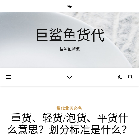
巨鲨鱼货代
巨鲨鱼物流
货代业务必备
重货、轻货/泡货、平货什
么意思？划分标准是什么？