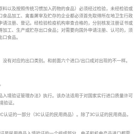
原料以及按照传统习惯加入药物的食品）必须经过检验，未经检验或
口食品加工、禽畜屠宰及贮存的企业都必须首先取得所在地卫生行政
申请注册、登记。经检验检疫机构审查合格的，分别核发注册证书或
得加工、生产或贮存出口食品；对需要向国外申请注册、认可的，须
出口食品。
，没有对应的出口类别。和前面六个进口/出口成对出现的不一样。
。
品入境验证管理办法》执行。该办法适用于对国家实行进口质量许可
境验证。
C认证的一部分（3C认证的民用商品）。除了3C认证的民用商品，
认证是民用商品入境验证的一个组成部分。电子和机电产品进口都需