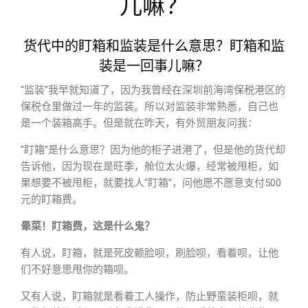
儿嘛？
货代中的盯箱和监装是什么意思？盯箱和监
装是一回事儿嘛？
“监装”我早就知道了，因为我曾经在深圳前海湾保税港区的
保税仓里做过一年的监装。所以对监装非常熟悉，自己也
是一个装箱高手。但是就在昨天，有外贸朋友问我：
“盯箱”是什么意思？因为他的柜子进港了，但是他的货代却
告诉他，因为现在是旺季，舱位太火爆，经常被甩柜，如
果想要不被甩柜，就要找人“盯箱”，问他愿不愿意支付500
元的盯箱费。
晕菜！盯箱费，这是什么鬼？
有人说，盯箱，就是死皮赖脸呗，刷脸呗，看着呗，让他
们不好意思甩你的箱呗。
又有人说，盯箱就是看着工人操作，防止野蛮装柜呗，就