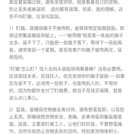
是监督装箱过程，避免发错货呗，就是看着自己的货物，
防止丢失或被盗呗……说的都有道理。但是，我的理解，这
些不叫盯箱，应该叫监装。
1）盯箱，是确保箱子不被甩柜，能够按预定船期装船。即
保证把集装箱装到船上。——“被甩箱”就是某一条船的箱子
太多，装不下了，只能把一些箱子落下，等待下一班船再
装，通常是延一个星期。甚至有客户的箱子被甩两次，延
两周的。
“盯箱”怎么盯？找人去码头装船现场看着嘛？没有必要吧。
应该是找关系，花钱托人，优先安排你的箱子装船——如果
实在装不下，必须甩一些柜子，也是甩别人的，不甩你
的，因为你额外支付了盯箱费，相当于花钱买保障。就是
这么点儿事儿。
2）监装，是确保货物被妥善对待，避免野蛮装卸，以及防
止丢货。即确保把货物安全、准确、妥善地装到集装箱里
面。监装，主要是盯着工人，让他们好好装，不要野蛮操
作。当然也有防止货物丢失的目的，特别是货物体积小、