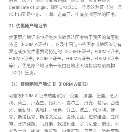
俗称一般原产地证书或普通原产地证书，英文名称为
Certificate of origin，简称C/O或CO。签发这种证书的，通
常出口到是中东、非洲、东南亚、中南美洲等地的国家。
2）优惠原产地证书
优惠原产地证书包括绝大多数发达国家给予我国的普惠制
待遇（FORM A证书），以及中国与一些国家或地区签订有
双边或多变优惠贸易协定的（FORM B证书，FORM E证书，
FORM F证书，FORM P证书，FORM N证书，FORM X证书
等）。优惠原产地证书一般由各地出入境检验检疫机构
（CIQ）签发。
（1）普惠制原产地证书（FORM A证书）
可签发FORM A 证书的国家为：英国、法国、德国、意大
利、荷兰、卢森堡、比利时、爱尔兰、丹麦、希腊、西班
牙、葡萄牙、奥地利、瑞典、芬兰、波兰、匈牙利、捷
克、斯洛伐克、斯洛文尼亚、爱沙尼亚、拉脱维亚、立陶
宛、塞浦路斯、马耳他、保加利亚、罗马尼亚、瑞士、列
支敦士登、挪威、俄罗斯、白俄罗斯、乌克兰、哈萨克斯