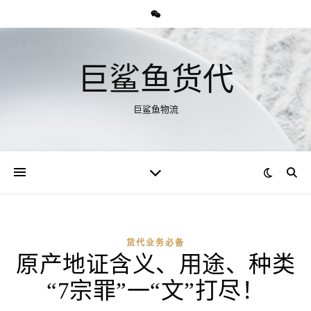
巨鲨鱼货代
巨鲨鱼物流
货代业务必备
原产地证含义、用途、种类
“7宗罪”一“文”打尽！