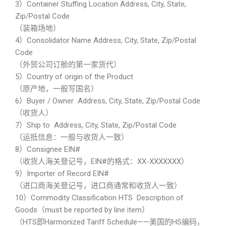
3）Container Stuffing Location Address, City, State,
Zip/Postal Code
（装箱场地）
4）Consolidator Name Address, City, State, Zip/Postal
Code
（外贸公司订舱的第一家货代）
5）Country of origin of the Product
（原产地，一般写国名）
6）Buyer / Owner Address, City, State, Zip/Postal Code
（收货人）
7）Ship to Address, City, State, Zip/Postal Code
（运抵信息：一般与收货人一致）
8）Consignee EIN#
（收货人海关登记号，EIN#的格式：XX-XXXXXXX）
9）Importer of Record EIN#
（进口商海关登记号，进口商通常和收货人一致）
10）Commodity Classification HTS Description of
Goods（must be reported by line item）
（HTS即Harmonized Tariff Schedule——美国的HS编码，