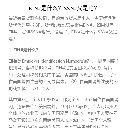
EIN#是什么？SSN#又是啥？
最近有票货到洛杉矶，目的港收货人是个人，需要起运港
货代代为申报ISF，货代跟我说需要提供EIN#，如果没有
EIN#，提供SSN#也行。懵逼了，EIN#是什么？SSN#又是
啥？
1. EIN#是什么？
EIN#是Employer Identification Number的缩写，即美国雇主
识别号，俗称联邦税号。EIN#是美国国税局的识别号码，
用于处理和税务相关的事宜。美国的EIN#适用范围：（1）
在美国境内注册的公司或实体；（2）在美国境外注册的公
司或实体；（3）个人
其中第3点，个人申请EIN#：作为个人，无论居住在美国境
内，还是居住在美国境外，都可以申请EIN。个人可以按照
个体户的商业形式向美国国税局申请EIN。如中国人要在亚
马逊开设账户卖东西给美国人, EIN或ITIN （美国个人税
号）是网站必须要求的内容，因此需要申请EIN或ITIN