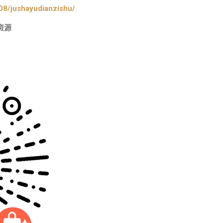
08/jushayudianzishu/
资源