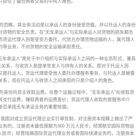
只担任了撮合两者交易的中间人角色。
人的范畴，其业务活动是以承运人的身份接受货载，并以托运人的身份
对货物的安全负责。在“无车承运人”与实际承运人对货物的损失都负
而货运代理人则是受货方委托，代货方办理货物运输的人，属代理人
的等业务，不对货物的安全运输承担责任。
无车承运人”是处于中介组织与实际承运人之间的一种业态形式，兼具
承托关系，与收货人是提单签发人与持有人的关系。即对于托运人而
又是托运人。货运代理是受他人委托办理服务事务，与托运人是被委
关系，而在托运人与收货人之间承担的只是介绍人的角色。
人的身份向货主收取运费。在整个运输过程中，“无车承运人”在收取货
其支付运费，赚取两者的运费差价；货运代理人收取的是服务中介
是否承揽无车承运业务的重要依据。
，我国对成立货运代理企业实行审批制，对注册资本规模上做出了严
务的，注册资本最低限额为500 万元人民币；经营航空国际货物运
元人民币；经营陆路国际货运代理业务或者国际快递业务的，注册资本