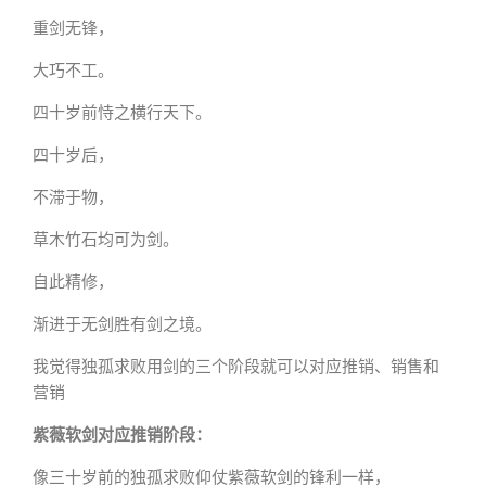
重剑无锋，
大巧不工。
四十岁前恃之横行天下。
四十岁后，
不滞于物，
草木竹石均可为剑。
自此精修，
渐进于无剑胜有剑之境。
我觉得独孤求败用剑的三个阶段就可以对应推销、销售和
营销
紫薇软剑对应推销阶段：
像三十岁前的独孤求败仰仗紫薇软剑的锋利一样，