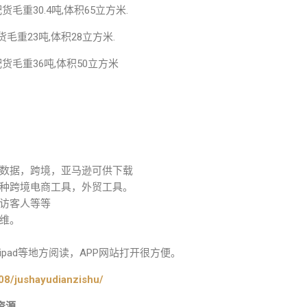
,配货毛重30.4吨,体积65立方米.
,配货毛重23吨,体积28立方米.
米,配货毛重36吨,体积50立方米
数据，跨境，亚马逊可供下载
种跨境电商工具，外贸工具。
访客人等等
维。
pad等地方阅读，APP网站打开很方便。
08/jushayudianzishu/
资源