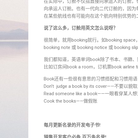
在实际中，订舱不仅指直接向承运人的订舱，
向承运人订舱。也有一代向二代订舱的，因为
在某些航线也有可能向在这个航向特别优势的
说了这么多，订舱用英文怎么说呀？
很简单，就用booking就行。如booking space， bo
booking note 或 booking notice 或
我们都知道，英语单词book除了书本、书籍
比如订房间book a room，订机票book airline tic
Book还有一些很有意思的习惯搭配和习惯用
Don’t judge a book by its cover——不要以貌
Read someone like a book——一眼看穿某人
Cook the books——做假账
每月更新名录的开发电子书!
销售开发客户必备,百万条名录!