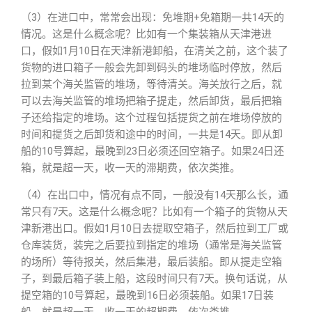
（3）在进口中，常常会出现：免堆期+免箱期一共14天的
情况。这是什么概念呢？比如有一个集装箱从天津港进
口，假如1月10日在天津新港卸船，在清关之前，这个装了
货物的进口箱子一般会先卸到码头的堆场临时停放，然后
拉到某个海关监管的堆场，等待清关。海关放行之后，就
可以去海关监管的堆场把箱子提走，然后卸货，最后把箱
子还给指定的堆场。这个过程包括提货之前在堆场停放的
时间和提货之后卸货和途中的时间，一共是14天。即从卸
船的10号算起，最晚到23日必须还回空箱子。如果24日还
箱，就是超一天，收一天的滞期费，依次类推。
（4）在出口中，情况有点不同，一般没有14天那么长，通
常只有7天。这是什么概念呢？比如有一个箱子的货物从天
津新港出口。假如1月10日去提取空箱子，然后拉到工厂或
仓库装货，装完之后要拉到指定的堆场（通常是海关监管
的场所）等待报关，然后集港，最后装船。即从提走空箱
子，到最后箱子装上船，这段时间只有7天。换句话说，从
提空箱的10号算起，最晚到16日必须装船。如果17日装