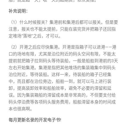
船，就是超一天，收一天的超期费，依次类推。
补充说明：
（1）什么时候报关？集港前和集港后都可以报关。但是要
注意，报关也不能太提前，只能在装完货并把箱子还回指
定堆场“落地”之后，才可以。
（2）开港之后应尽快集港。开港是指箱子可以进港——港
口的场地有限，尤其是泊位附近的码头空间有限，不能太
提前就把箱子拉到码头等待装船，一般是船舶到港前的3天
左右开始集港。集港是指把其他堆场的集装箱集中到码头
泊位附近，等待装船。这样一来，待装船的箱子已经集
中，而且都在泊位旁边，船舶一到，就可以马上进行装
卸，提高装卸效率和船舶效率，避免不必要的滞留和延
误。因为集装箱船的滞留成本是非常高的，不但要支付给
码头停泊费等各项码头服务费用，船舶滞留本身的时间成
本也很高啊。
每月更新名录的开发电子书!