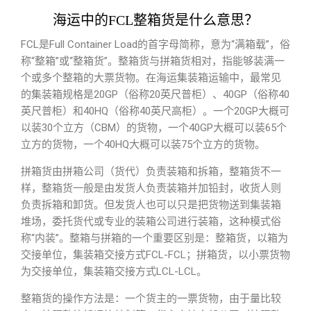
海运中的FCL整箱货是什么意思？
FCL是Full Container Load的首字母简称，意为“满箱载”，俗
称“整箱”或“整箱货”。整箱货与拼箱货相对，指能够装满一
个或多个整箱的大票货物。在海运集装箱运输中，最常见
的集装箱规格是20GP（俗称20英尺普柜）、40GP（俗称40
英尺普柜）和40HQ（俗称40英尺高柜）。一个20GP大概可
以装30个立方（CBM）的货物，一个40GP大概可以装65个
立方的货物，一个40HQ大概可以装75个立方的货物。
拼箱货由拼箱公司（货代）负责装箱和拆箱，整箱货不一
样，整箱货一般是由发货人负责装箱并加铅封，收货人则
负责拆箱和卸货。但发货人也可以只是把货物送到集装箱
堆场，委托货代或专业的装箱公司进行装箱，这种模式俗
称“内装”。整箱与拼箱的一个重要区别是：整箱货，以箱为
交接单位，集装箱交接方式FCL-FCL；拼箱货，以小票货物
为交接单位，集装箱交接方式LCL-LCL。
整箱货的操作方法是：一个货主的一票货物，由于量比较