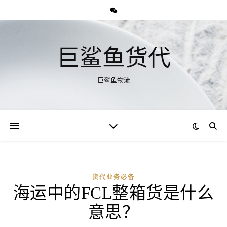
巨鲨鱼货代
巨鲨鱼物流
货代业务必备
海运中的FCL整箱货是什么
意思？