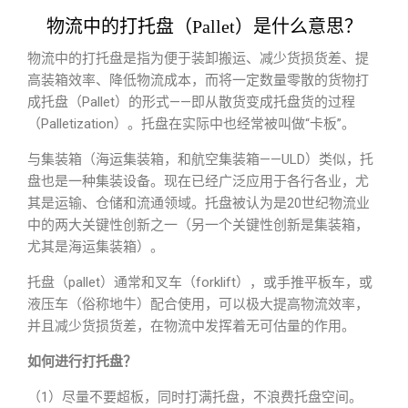
物流中的打托盘（Pallet）是什么意思？
物流中的打托盘是指为便于装卸搬运、减少货损货差、提
高装箱效率、降低物流成本，而将一定数量零散的货物打
成托盘（Pallet）的形式——即从散货变成托盘货的过程
（Palletization）。托盘在实际中也经常被叫做“卡板”。
与集装箱（海运集装箱，和航空集装箱——ULD）类似，托
盘也是一种集装设备。现在已经广泛应用于各行各业，尤
其是运输、仓储和流通领域。托盘被认为是20世纪物流业
中的两大关键性创新之一（另一个关键性创新是集装箱，
尤其是海运集装箱）。
托盘（pallet）通常和叉车（forklift），或手推平板车，或
液压车（俗称地牛）配合使用，可以极大提高物流效率，
并且减少货损货差，在物流中发挥着无可估量的作用。
如何进行打托盘？
（1）尽量不要超板，同时打满托盘，不浪费托盘空间。