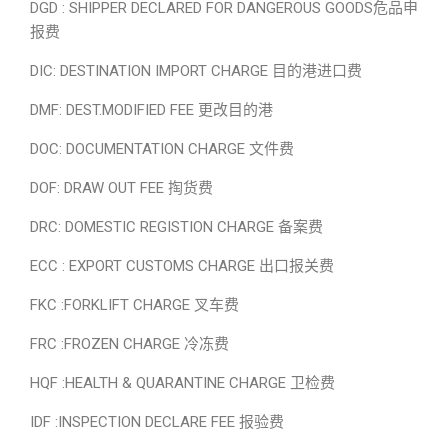
DGD : SHIPPER DECLARED FOR DANGEROUS GOODS危品申
报费
DIC: DESTINATION IMPORT CHARGE 目的港进口费
DMF: DEST.MODIFIED FEE 更改目的港
DOC: DOCUMENTATION CHARGE 文件费
DOF: DRAW OUT FEE 掏货费
DRC: DOMESTIC REGISTION CHARGE 备案费
ECC : EXPORT CUSTOMS CHARGE 出口报关费
FKC :FORKLIFT CHARGE 叉车费
FRC :FROZEN CHARGE 冷冻费
HQF :HEALTH & QUARANTINE CHARGE 卫检费
IDF :INSPECTION DECLARE FEE 报验费