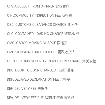
CFS :COLLECT FROM SHIPPER 实收客户
CIF :COMMODITY INSPECTION FEE 商检费
CSC :CUSTOMS CLEARANCS CHARGE 清关费
CLC :CONTAINER LOADING CHARGE 装箱,板费
CMC :CARGO MOVING CHARGE 搬运费
CMF :CONSIGNEE MODIFIED FEE 更改收货人
CSI :CUSTOMS SECURITY INSPECTION CHARGE 海关安检
DDC: DOOR TO DOOR CHARGES 门到门费用
DDF: DELAYED DECLARATION FEE 滞报金
DEF: DELIVERY FEE 送货费
DFA: DELIVERY FEE DUE AGENT 代理送货费