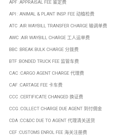
APF :APPRAISAL FEE 鉴定费
API : ANIMAL & PLANT INSP. FEE 动植检费
ATC :AIR WAYBILL TRANSFER CHARGE 输调单费
AWC :AIR WAYBILL CHARGE 工人运单费
BBC :BREAK BULK CHARGE 分拨费
BTF :BONDED TRUCK FEE 监管车费
CAC :CARGO AGENT CHARGE 代理费
CAF :CARTAGE FEE 卡车费
CCC :CERTIFICATE CHANGED 换证费
CCG :COLLECT CHARGE DUE AGENT 到付佣金
CDA :CC&DC DUE TO AGENT 代理清关送货
CEF :CUSTOMS ENROL FEE 海关注册费