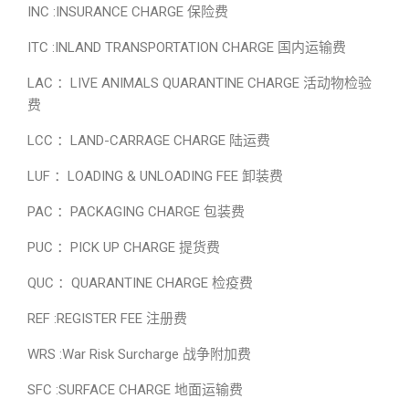
INC :INSURANCE CHARGE 保险费
ITC :INLAND TRANSPORTATION CHARGE 国内运输费
LAC ：LIVE ANIMALS QUARANTINE CHARGE 活动物检验
费
LCC ：LAND-CARRAGE CHARGE 陆运费
LUF ：LOADING & UNLOADING FEE 卸装费
PAC ：PACKAGING CHARGE 包装费
PUC ：PICK UP CHARGE 提货费
QUC ：QUARANTINE CHARGE 检疫费
REF :REGISTER FEE 注册费
WRS :War Risk Surcharge 战争附加费
SFC :SURFACE CHARGE 地面运输费