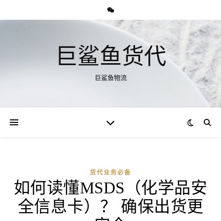
巨鲨鱼货代
巨鲨鱼物流
货代业务必备
如何读懂MSDS（化学品安
全信息卡）？ 确保出货更