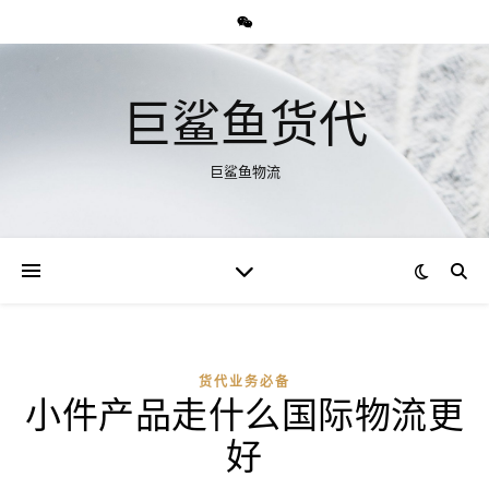
巨鲨鱼货代
巨鲨鱼物流
货代业务必备
小件产品走什么国际物流更
好