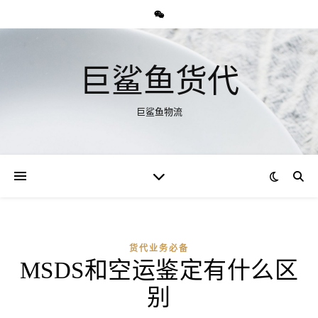
巨鲨鱼货代
巨鲨鱼物流
货代业务必备
MSDS和空运鉴定有什么区
别