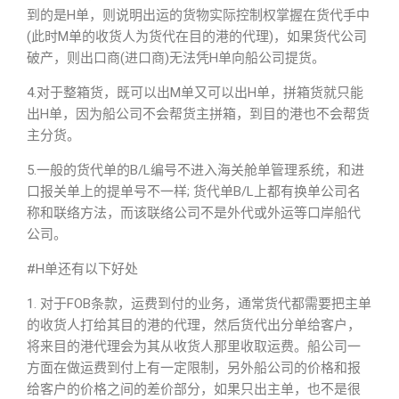
到的是H单，则说明出运的货物实际控制权掌握在货代手中
(此时M单的收货人为货代在目的港的代理)，如果货代公司
破产，则出口商(进口商)无法凭H单向船公司提货。
4.对于整箱货，既可以出M单又可以出H单，拼箱货就只能
出H单，因为船公司不会帮货主拼箱，到目的港也不会帮货
主分货。
5.一般的货代单的B/L编号不进入海关舱单管理系统，和进
口报关单上的提单号不一样; 货代单B/L上都有换单公司名
称和联络方法，而该联络公司不是外代或外运等口岸船代
公司。
#H单还有以下好处
1. 对于FOB条款，运费到付的业务，通常货代都需要把主单
的收货人打给其目的港的代理，然后货代出分单给客户，
将来目的港代理会为其从收货人那里收取运费。船公司一
方面在做运费到付上有一定限制，另外船公司的价格和报
给客户的价格之间的差价部分，如果只出主单，也不是很