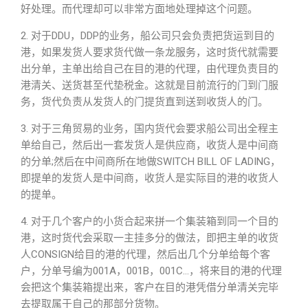
好处理。而代理却可以非常方面地处理掉这个问题。
2. 对于DDU，DDP的业务，船公司只会负责把货运到目的
港，如果发货人要求货代做一条龙服务，这时货代就需要
出分单，主单出给自己在目的港的代理，由代理负责目的
港清关、送货甚至代垫税金。这就是目前流行的门到门服
务，货代负责从发货人的门提货直到送到收货人的门。
3. 对于三角贸易的业务，国内货代会要求船公司出全程主
单给自己，然后出一套发货人是供应商，收货人是中间商
的分单;然后在中间商所在地做SWITCH BILL OF LADING，
即提单的发货人是中间商，收货人是实际目的港的收货人
的提单。
4. 对于几个客户的小货合起来拼一个集装箱到同一个目的
港，这时货代会采取一主挂多分的做法，即把主单的收货
人CONSIGN给目的港的代理，然后出几个分单给每个客
户，分单号编为001A，001B，001C…，将来目的港的代理
会把这个集装箱提出来，客户在目的港凭借分单清关完毕
去提取属于自己的那部分货物。