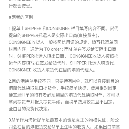
行都会接受。
#两者的区别
1.提单上SHIPPER 和CONSIGNEE 栏目填写内容不同。货代
提单的SHIPPER托运人是实际出口商(直接货主)，
CONSIGNEE收货人一般按照信用证的规定，填写托运单同
栏目内容，通常为 TO order ; 而M 单在签发给实际出口商
时，SHIPPER托运人填出口商， CONSIGNEE收货人按照托
运单内容填写;在签发给货代时，SHIPPER 托运人填货代，
CONSIGNEE 收货人填货代在目的港的代理人。
2.目的港换单手续不同。只要持有M单，就可以直接到目的
港船代处换取进口提货单，手续简单快捷，费用相对固定
便宜;而H单的持有者必须到目的港货代处换取M单，才可以
拿到提货单并报关提货手续，而换单费用较贵且不固定，
全由目的港货代决定。
3.M单作为海运提单是最基本的也是真正的物权凭证，船公
司会在目的港把货交给M单上注明的收货人。如果出口商拿