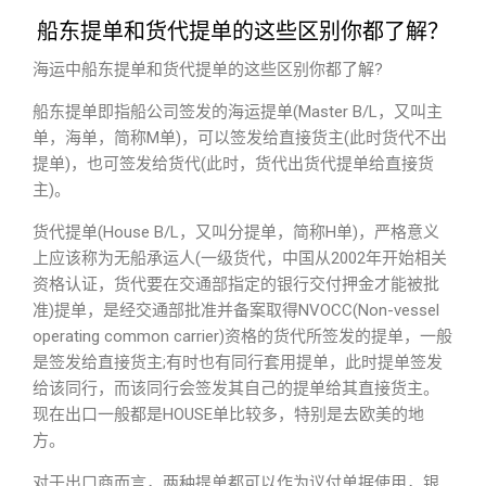
船东提单和货代提单的这些区别你都了解？
海运中船东提单和货代提单的这些区别你都了解?
船东提单即指船公司签发的海运提单(Master B/L，又叫主
单，海单，简称M单)，可以签发给直接货主(此时货代不出
提单)，也可签发给货代(此时，货代出货代提单给直接货
主)。
货代提单(House B/L，又叫分提单，简称H单)，严格意义
上应该称为无船承运人(一级货代，中国从2002年开始相关
资格认证，货代要在交通部指定的银行交付押金才能被批
准)提单，是经交通部批准并备案取得NVOCC(Non-vessel
operating common carrier)资格的货代所签发的提单，一般
是签发给直接货主;有时也有同行套用提单，此时提单签发
给该同行，而该同行会签发其自己的提单给其直接货主。
现在出口一般都是HOUSE单比较多，特别是去欧美的地
方。
对于出口商而言，两种提单都可以作为议付单据使用，银