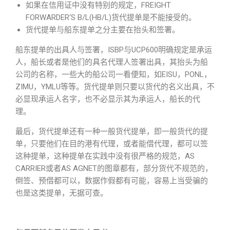
如果在信用证中没有特别的规定，FREIGHT
FORWARDER‘S B/L(HB/L)货代提单是不能接受的。
货代提单与船东提单之分主要在抬头和签署。
船东提单的出具人与签署，ISBP与UCP600明确规定是承运
人，船长或者是他们的具名代理人签署出具，其抬头为船
公司的名称，一些大的船公司一看便知，如EISU，PONL，
ZIMU，YMLU等等。货代提单则只要以货代的名义出具，不
必显现承运人名字，也不必显示其为承运人，船长的代
理。
最后，货代提单还有一种一般货代提单，即一般货代的提
单，只要他们在目的港有代理，或者能借代理，都可以签
这种提单，这种提单在实践中没有很严格的规范，AS
CARRIER或者AS AGNET的图章都有，部分货代不规范的，
倒签、预借都可以，数据作假都有可能，容易上当受骗的
也是这类提单，无据可查。