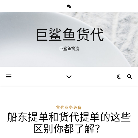
巨鲨鱼货代
巨鲨鱼物流
货代业务必备
船东提单和货代提单的这些
区别你都了解？