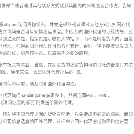
理)发邮件或者通过其他联系方式联系其国内的公司或者合作方，告知
联系shipper询问货物状态，并发送邮件或者通过其他方式告知国外代
方并询问是否可以安排出运事宜。如使用的国外代理的订舱约号，还
特别注意的是，指定货是听收货人的指令，而不是听发货人的，当发
外代理，在得到国外代理许可后方可安排，否则一律不能接受发货人
物的时候，更应该注意。以避免不必要的麻烦。
拖车报关等事宜。当然，常期走货的稳定货物可边订舱边告知对方航
BL，通常来说，会是国外代理提供的HBL。
遇到何种问题，须及时和国外代理沟通。
问handlingcharge是多少，然后连同MBL，HBL，
关单证(如代理问你要的情况下)发送给国外代理。
，切勿将不同代理之间的货物弄混淆，以免造成不必要的尴尬。而如
分公司信息透露给国外代理，这样会让国外代理感觉你是和他在竞