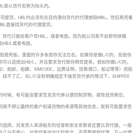
BL是以货代名称为抬头的。
公司提货，HBL时必须先在目的港向货代的代理换取MBL。然后再凭着
HBL直接找货代的代理提货。
CL，货代只能给客户签HBL，或者电放。因为船公司是不会帮你拼箱
HB/L或者电放。
，但是死板，里面的许多条款你无法左右。如果你是做L/C的，但是你
可以选择出HB/L，并且要求货代帮你倒签提单。假如你做L/C的，
：船龄，船籍，ISMCODE，运费证明，挂靠港口，船证等等）而船
不了汇，在L/C没有明确规定不接受货代单的情况下，SHIPPER
的时候，有可能会要求签发货代单以便控制货物，避免钱货两空。
间商不想让最终的客户知道货物的来源等其他信息，就有可能要求签
的选择。对发货人来讲船东的信誉和安全系数肯定要比货代强，一般
有几分不放心。对货代来说也比较安全，不需要用到代理，万一代理