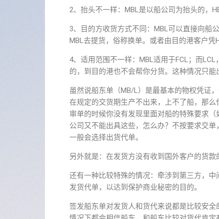
2、抬头不一样：MBL是以船公司为抬头的，H
3、目的方收货方式不同：MBL可以直接向船
MBL去提货，俗称换单。或者由目的港客户凭
4、适用范围不一样：MBL适用于FCL；而L
的，到目的港也不会帮你分货。这种情况只能出
虽然说船东单（MB/L）是最基本的物权凭证
在规定的交货期生产不出来，上不了船，那么你
审单的时候你没有发现里面对船的特殊要求（如
公司又不能出具这些，怎么办？不按要求交单，结
一般会选择出货代单。
另外就是：在发货方没有收到国外客户的货款
还有一种比较特殊的情况：牵涉到第三方，中
发货代单，以达到保护商业秘密的目的。
签发船东单对发货人和货代来说都是比较安全
情况下都会相信船东，和船东比较对货代肯定