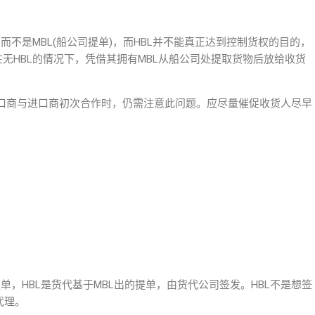
)而不是MBL(船公司提单)，而HBL并不能真正达到控制货权的目的，
在无HBL的情况下，凭借其拥有MBL从船公司处提取货物后放给收货
口商与进口商初次合作时，仍需注意此问题。应尽量催促收货人尽早
单，HBL是货代基于MBL出的提单，由货代公司签发。HBL不是想签
代理。