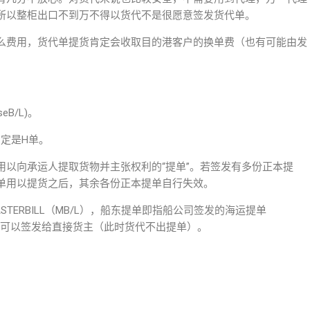
所以整柜出口不到万不得以货代不是很愿意签发货代单。
么费用，货代单提货肯定会收取目的港客户的换单费（也有可能由发
B/L)。
定是H单。
用以向承运人提取货物并主张权利的“提单”。若签发有多份正本提
单用以提货之后，其余各份正本提单自行失效。
ERBILL（MB/L），船东提单即指船公司签发的海运提单
单），可以签发给直接货主（此时货代不出提单）。