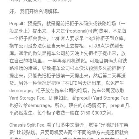
好， 我们开始名词解释。
Prepull：预提费，就是提前把柜子从码头或铁路堆场（一
般是晚上）提出来。本来是个optional(可选)费用，不是每
一个柜子都会发生。比如客人要求早上8点钟柜子到仓库。
拖车公司没办法保证当天早上去提柜，可以8点钟送到仓
库。通常的做法是拖车公司前天晚上先把柜子提出来，放
在自己的堆场里， 一早再派司机送货。可是目前码头和铁
路堆场的堵塞，导致拖车公司根本没法预测多久能把柜子
提出来，只能先把柜子提前一天提出来，然后第二天再送
货。另外一种情况是把柜子在LFD当天提出来，以免产生
demurrage。柜子放在拖车公司的堆场，拖车公司要收取
Yard Storage Fee。即便如此，给prepull+Yard Storage Fee
也好过给demurrage。所以，现在的市场情况下，prepull 几
乎必然发生。每个柜子收费一般在 $150-$300之间。
Chassis Split Fee: 看了很多中文翻译，觉得 “异地提还车架
费” 比较贴切。只要司机要去两个不同的地方去提还柜就会