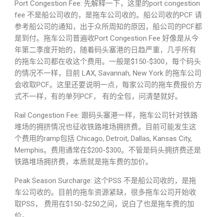
Port Congestion Fee: 先解释一下，这里的port congestion
fee 不是船公司收的，是拖车公司收的。船公司收的PCF 请
参考船公司的通知，出于众所周知的原因，船公司的PCF都
是到付。拖车公司普遍收Port Congestion Fee 好像是从今
年第二季度开始的，随着码头塞港的日趋严重，几乎所有
的拖车公司都在收这个费用。一般是$150-$300，每个码头
的情况不一样，目前 LAX, Savannah, New York 的拖车公司
会收取PCF。这里还要说明一点，每家公司的拖车费报价方
式不一样，有的单列PCF， 有的全包，问清楚就好。
Rail Congestion Fee: 跟码头塞港一样，拖车公司针对铁路
堆场的拥挤情况也征收铁路堆场拥挤费。目前可能发生这
个费用的ramp包括 Chicago, Detroit, Dallas, Kansas City,
Memphis。费用通常在$200-$300。不管是码头拥挤费还是
铁路堆场拥挤费，本质就是拖车费的加价。
Peak Season Surcharge: 这个PSS 不是船公司收的，是拖
车公司收的。目前的拖车资源紧缺，很多拖车公司开始收
取PSS， 费用在$150-$250之间，说白了也是拖车费的加
价。