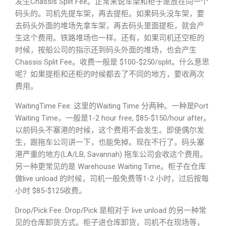
发生Chassis Split Fee。正常来说车架和柜子是放在同一个
码头的。司机先提车架，再去提柜。如果码头没车架，要
去码头外面的堆场先拿车架，再去码头里面提柜，就会产
生这个费用。铁路堆场也一样。还有，如果司机还空柜的
时候，按船公司的指示还到码头外面的堆场，也会产生
Chassis Split Fee。收费一般是 $100-$250/split。什么意思
呢？如果提柜和还柜的时候都去了不同的地方，要收两次
费用。
WaitingTime Fee: 这里的Waiting Time 分两种。一种是Port
Waiting Time，一般是1-2 hour free, $85-$150/hour after。
以前码头不塞港的时候，这个费用不会发生。即使偶尔发
生，跟拖车公司讲一下，也能免掉。现在不行了。码头塞
港严重的地方(LA/LB, Savannah) 拖车公司会收这个费用。
另一种更常见的是 Warehouse Waiting Time。柜子在仓库
做live unload 的时候，司机一般免费等1-2 小时，过后按每
小时 $85-$125收费。
Drop/Pick Fee: Drop/Pick 是相对于 live unload 的另一种常
见的仓库卸货方式。柜子进仓库卸货，司机不在现场等，