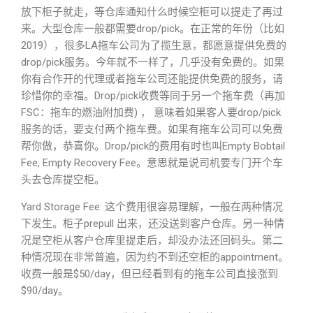
放下柜子就走，等仓库通知什么时候空柜可以提走了再过
来。大型仓库一般都需要drop/pick。在正常的年份（比如
2019），很多LA拖车公司为了揽生意，都愿意提供免费的
drop/pick服务。今年就不一样了，几乎没有免费的。如果
你有合作开的代理或者拖车公司还能提供免费的服务，请
珍惜你的幸福。Drop/pick收费等同于另一个拖车费（再加
FSC：拖车的燃油附加费) ， 意味着如果客人要drop/pick
服务的话，要支付两个拖车费。如果有拖车公司可以免费
帮你做，恭喜你。Drop/pick的费用有时也叫Empty Bobtail
Fee, Empty Recovery Fee。意思就是说司机要专门开个车
头去仓库提空柜。
Yard Storage Fee: 这个费用很容易理解，一般在两种情况
下发生。柜子prepull 出来，还没送到客户仓库。另一种情
况是空柜从客户仓库里提走后，却没办法还回码头。第二
种情况现在非常普遍，因为约不到还空柜的appointment。
收费一般是$50/day，但已经看到有的拖车公司直接涨到
$90/day。