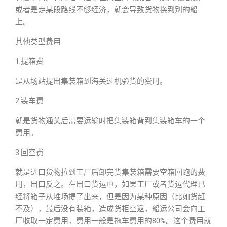
或者是走某段路线不够经济，就会导致货物换到别的船
上。
其他类型费用
1.提箱费
是从场站提出集装箱到海关过机验货的费用。
2.装车费
就是货物通关后需要运输时把集装箱背到集装箱车的一个
费用。
3.回空费
就是进口货物拉到工厂后卸完货集装箱需要空箱回跑的费
用，出口反之。在出口货运中，如果工厂或者货运代理已
经将箱子从堆场提了出来，但是因为某种原因（比如货赶
不及），最后没有装箱，造成货柜空返，船运公司会向工
厂收取一定费用，费用一般是拖车费用的80%。这个费用就