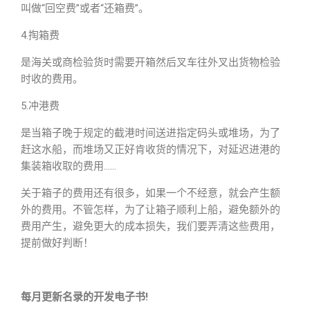
叫做“回空费”或者“还箱费”。
4.掏箱费
是海关或商检验货时需要开箱然后叉车往外叉出货物检验
时收的费用。
5.冲港费
是当箱子晚于规定的截港时间送进指定码头或堆场，为了
赶这水船，而堆场又正好肯收货的情况下，对延迟进港的
集装箱收取的费用……
关于箱子的费用还有很多，如果一个不经意，就会产生额
外的费用。不管怎样，为了让箱子顺利上船，避免额外的
费用产生，避免更大的成本损失，我们要弄清这些费用，
提前做好判断！
每月更新名录的开发电子书!