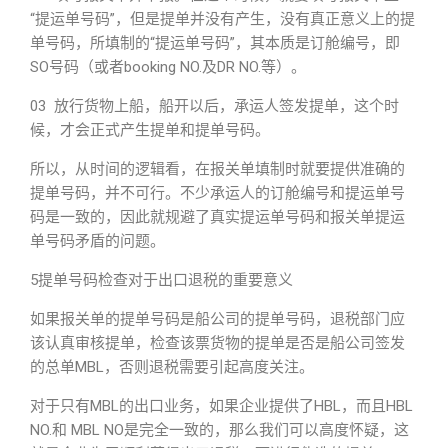
“提运单号码”，但是提单并没有产生，没有真正意义上的提
单号码，所填制的“提运单号码”，其本质是订舱编号，即
SO号码（或者booking NO.及DR NO.等）。
03 放行货物上船，船开以后，承运人签发提单，这个时
候，才会正式产生提单和提单号码。
所以，从时间的逻辑看，在报关单填制时就要提供准确的
提单号码，并不可行。不少承运人的订舱编号和提运单号
码是一致的，因此就规避了真实提运单号码和报关单提运
单号码矛盾的问题。
5提单号码检查对于出口退税的重要意义
如果报关单的提单号码是船公司的提单号码，退税部门应
该认真审核提单，检查该票货物的提单是否是船公司签发
的总单MBL，否则退税需要引起高度关注。
对于只有MBL的出口业务，如果企业提供了HBL，而且HBL
NO.和 MBL NO是完全一致的，那么我们可以高度怀疑，这