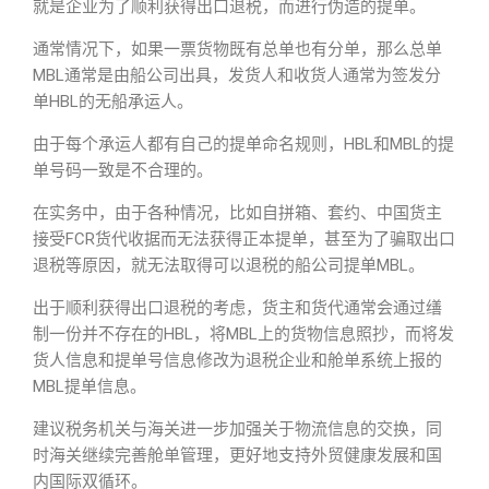
就是企业为了顺利获得出口退税，而进行伪造的提单。
通常情况下，如果一票货物既有总单也有分单，那么总单
MBL通常是由船公司出具，发货人和收货人通常为签发分
单HBL的无船承运人。
由于每个承运人都有自己的提单命名规则，HBL和MBL的提
单号码一致是不合理的。
在实务中，由于各种情况，比如自拼箱、套约、中国货主
接受FCR货代收据而无法获得正本提单，甚至为了骗取出口
退税等原因，就无法取得可以退税的船公司提单MBL。
出于顺利获得出口退税的考虑，货主和货代通常会通过缮
制一份并不存在的HBL，将MBL上的货物信息照抄，而将发
货人信息和提单号信息修改为退税企业和舱单系统上报的
MBL提单信息。
建议税务机关与海关进一步加强关于物流信息的交换，同
时海关继续完善舱单管理，更好地支持外贸健康发展和国
内国际双循环。