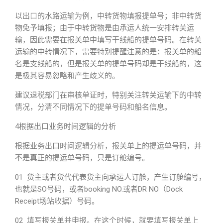
以出口的水路运输为例，中转货物填报提单号；非中转货
物免予填报；由于中转货物是由承运人统一安排转关运
输，因此需要在报关单中填写干线船的提单号码。在转关
运输的中转情况下，需要特别提醒注意的是：报关单的船
名是支线船的，但是报关单的提单号码却是干线船的，这
是极其容易忽略和产生歧义的。
建议退税部门在审核单证时，特别关注转关运输下的中转
情况，分清不同情况下的提单号码和船名信息。
4根据出口业务时间逻辑的分析
根据业务出口时间逻辑分析，报关单上的提运单号码，并
不是真正的提运单号码，只是订舱编号。
01 货主或者货代代表货主向承运人订舱，产生订舱编号，
也就是SO号码，或者booking NO.或者DR NO（Dock
Receipt场站收据）号码。
02 填写报关单并申报。在这个时候，就要填写报关单上