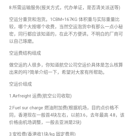
8.所需运输服务(报关方式，代办单证，是否清关派送等)
空运分重货和泡货。1CBM=167KG 体积重与实际重量比
较，哪个大按哪个收费，当然空运泡货中有那么一点小秘
密，同行都应该知道的，在此不方便讲。不明白的厂商可
以自己琢磨。
空运费结构组成
做空运的人很多，你知道航空公司空运价具体是怎么核算
出来的吗?简单介绍一下，希望对大家有所帮助。
空运价组成
1.Airfreight 运费(航空公司收取)
2.Fuel sur charge 燃油附加费(根据机场，目的点价格不
同，香港现在一般首4块左右，以前3.6，去年最高 4.8，该
价格由机场调整，一般去亚洲是2块)
3.安检费(香港收1块/kg 固定费用)