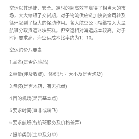
空运以其迅捷，安全。准时的超高效率赢得了相当大的市
场，大大缩短了交货期，对于物流供应链加快资金周转及
循环起到了极大的促动作用。各大航空公司相继投入大量
航班分取货运这块蛋糕。但空运相对海运成本较高，对于
时间要求高，海空运成本比率约为1：10。
空运询价八要素
1.品名(是否危险品)
2.重量(涉及收费)、体积(尺寸大小及是否泡货)
3.包装(是否木箱，有无托盘)
4.目的机场(是否基本点)
5.要求时间(直非或转飞)
6.要求航班(各航班服务及价格差异)
7.提单类别(主单及分单)