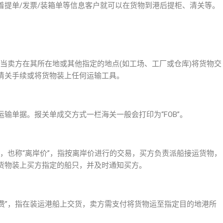
着提单/发票/装箱单等信息客户就可以在货物到港后提柜、清关等。
”，是指当卖方在其所在地或其他指定的地点(如工场、工厂或仓库)将货物交
清关手续或将货物装上任何运输工具。
输单据。报关单成交方式一栏海关一般会打印为“FOB”。
船上交货价”，也称“离岸价”，指按离岸价进行的交易，买方负责派船接运货物，
货物装上买方指定的船只，并及时通知买方。
思是“成本加运费”，指在装运港船上交货，卖方需支付将货物运至指定目的地港所