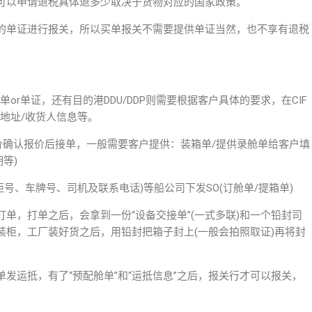
可以申请退税具体退多少取决于货物对应的国家政策。
的单证进行报关，所以买单报关不需要提供单证当然，也不享有退税
单or单证，还有目的港DDU/DDP则需要根据客户具体的要求，在CIF
地址/收货人信息等。
价确认报价后接单，一般需要客户提供：装箱单/提供录舱单给客户填
等)
柜号、车牌号、司机及联系电话)等船公司下发SO(订舱单/提箱单)
单，打单之后，会拿到一份“设备交接单”(一式多联)和一个铅封司
装柜，工厂装好货之后，用铅封把箱子封上(一般会拍照取证)再将封
发运抵，有了“预配舱单”和“运抵信息”之后，报关行才可以报关，