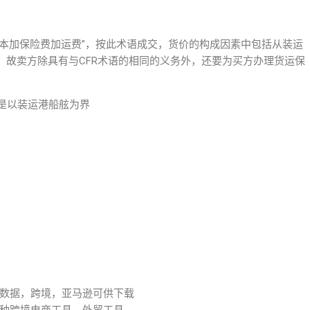
ght)中文意思是“成本加保险费加运费”，按此术语成交，货价的构成因素中包括从装运
，故卖方除具有与CFR术语的相同的义务外，还要为买方办理货运保
都是以装运港船舷为界
数据，跨境，亚马逊可供下载