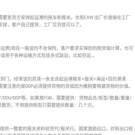
要发货方安排起运港的拖车和报关。也有EXW 出厂价直接在工厂
安排，客户自己提货，工厂交货就可以了。
海运费)现在一般说的不含保险，客户要求买保险的按货值计算，也可
CIP适用于各种运输方式包括多式联运，比如空运 。
是门到门，经常说的双清一条龙含起运港拖车+报关+海运+目的港清
需要注意的是DDP必须提供货物的货值因为缴税要根据货物的价值。
/DDU/DDP等。如果是FOB，需要提供：货物品名/柜型/数量/重量/
能是散货，不用提供柜型只需要提供数量：几个方。
要提供一整套的报关资料给货代/报关行。国家激励出口，对有出口权