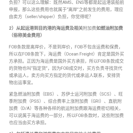
负担？可以这么理解：既然AMS、ENS等都是起运港装船前
申报，那么这些费用也就属于“离岸”之前发生的费用，理应
由卖方（seller/shipper）负担，你觉得呢？
2）从起运港到目的港的海运费及相关
附加费
如燃油附加费
（俗称美金费用）
FOB条款是离岸价，不是到岸价，FOB不包含运费和保费，
所以在FOB条款下，海运费（Ocean Freight）肯定是国外买
方承担。正因为海运费是国外买方承担，所以FOB条款成交
的货物也叫“指定货”，因为FOB成交时，买方负责寻找货代
或承运人，卖方向买方指定的货代或承运人联系，安排货
物出运事宜。
紧急燃油附加费（EBS）、苏伊士运河附加费（SCS）、旺
季附加费（PSS）、综合费率上涨附加费（GRI）、直航附
加费（D/A）等各种各样的航运附加费跟海运费密切相关，
可以说属于海运费的一部分，所以FOB条款时，这些附加费
也应当由买方承担。