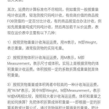
很大关系。
其次，运费的计算标准也不尽相同，例如重货一般按重量
吨计收运费，轻泡货按尺码吨计收，有些高价值的商品按
FOB货值的一定百分比计收，有的商品按混合办法计收，例
如先按重量吨或尺码吨计收，然后再加若干从价运费，表
现在运价表中主要有以下几种：
1）按照货物重量计收海运运费，用W表示，W即Weight，
表示重量，通常指货物的实际毛重。
2）按照货物体积计收海运运费，用M表示，M即
Measurement，表示尺寸或体积。实际上是根据货物的体
积重量计收运费。体积按照一定的系数折算成重量就是体
积重量。
3）按照货物重量或体积两者中较高的一种计收海运运费，
用“W/M”表示，其中W即Weight，M即Measurement，表示
W或M两相比较，按照较大者计收海运运费。体积和重量之
前如何换算？先把体积折算成体积重量——即根据一定的折
算系数或计算公式，通过货物体积计算得来的重量，把计