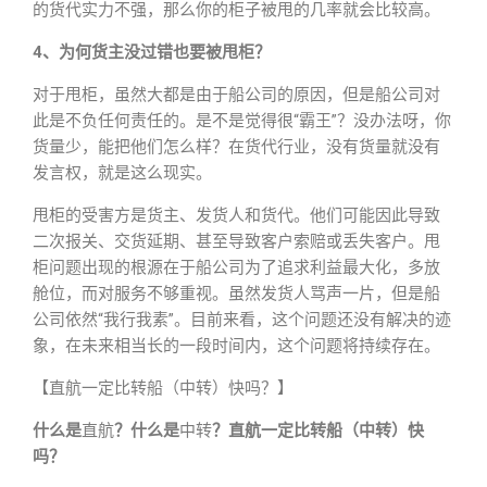
的货代实力不强，那么你的柜子被甩的几率就会比较高。
4、为何货主没过错也要被甩柜？
对于甩柜，虽然大都是由于船公司的原因，但是船公司对
此是不负任何责任的。是不是觉得很“霸王”？没办法呀，你
货量少，能把他们怎么样？在货代行业，没有货量就没有
发言权，就是这么现实。
甩柜的受害方是货主、发货人和货代。他们可能因此导致
二次报关、交货延期、甚至导致客户索赔或丢失客户。甩
柜问题出现的根源在于船公司为了追求利益最大化，多放
舱位，而对服务不够重视。虽然发货人骂声一片，但是船
公司依然“我行我素”。目前来看，这个问题还没有解决的迹
象，在未来相当长的一段时间内，这个问题将持续存在。
【直航一定比转船（中转）快吗？】
什么是
直航
？什么是
中转
？直航一定比转船（中转）快
吗？