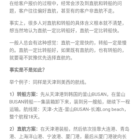
在给客户报价的过程中，经常会涉及到直航和转船的问
题，客户往往偏好直航，甚至有的客户非直航不走。
事实上，很多人对直航和转船的具体含义根本就不清楚，
想当然地认为直航一定比转船好，直航一定比转船快。
一般人总会有这种感觉：直航一定是快的，转船一定是慢
的。直航一定比转船好，如果既有直航的，也有转船的，
就要毫不犹豫优先选择直航的。
事实是不是如此？
举个例子：同样是天津到美西的航线。
1）转船方案：
先从天津港到韩国的釜山BUSAN，在釜山
BUSAN转船——集装箱卸下来，装到另一艘船，继续下一程
运输。航线是：天津-大连-釜山BUSAN-长滩Long beach，
整个航程18天。
2）直航方案：
在天津港装船，然后依次挂靠大连港、青岛
港、上海洋山港、宁波港、厦门港，最后从厦门港驶向长