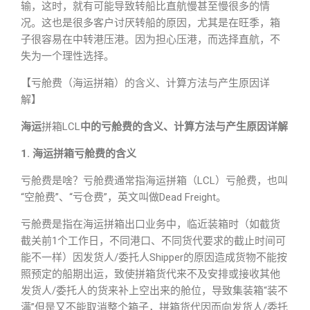
输，这时，就有可能导致转船比直航慢甚至慢很多的情
况。这也是很多客户讨厌转船的原因，尤其是在旺季，箱
子很容易在中转港压港。因为担心压港，而选择直航，不
失为一个理性选择。
【亏舱费（海运拼箱）的含义、计算方法与产生原因详
解】
海运
拼箱LCL
中的亏舱费的含义、计算方法与产生原因详解
1. 海运拼箱亏舱费的含义
亏舱费是啥？亏舱费通常指海运拼箱（LCL）亏舱费，也叫
“空舱费”、“亏仓费”，英文叫做Dead Freight。
亏舱费是指在海运拼箱出口业务中，临近装箱时（如截货
截关前1个工作日，不同港口、不同货代要求的截止时间可
能不一样）因发货人/委托人Shipper的原因造成货物不能按
照预定的船期出运，致使拼箱货代来不及安排或接收其他
发货人/委托人的货来补上空出来的舱位，导致集装箱“装不
满”但是又不能取消整个箱子，拼箱货代因而向发货人/委托