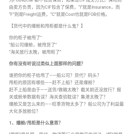
为FOB和C&F都不包含保费；如果是CIF成交方式，保险则
由卖方负责，因为CIF包含了保费，“I”就是Insurance，而
“F”则是Freight运费，“C”就是Cost也就是FOB价格。
【货代中的爆舱和甩柜都是什么鬼？】
你的柜子被甩了”
“船公司爆舱，被甩货了”
“海关放行太晚，被甩柜了”
你有没有听说过类似上面那样的问题？
谁把你的柜子给甩了——船公司？货代？码头？
甩柜的原因有哪些——赶不上船？还是爆舱？
赶不上船是由于——送货/做箱太晚？截关前还没放行？报
关或舱单数据有误？海关查验耽误？集港太晚了？
爆舱又是怎么来的——旺季货物太多了？船公司为了利益最
大化多放舱位？
1、爆舱/甩柜是什么意思？