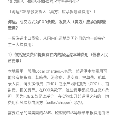
10. 20GP、40GP和40HQ的尺寸各是多少？
【海运FOB条款发货人（卖方）应承担哪些费用？】
海运，
成交方式
为FOB条款，发货人（卖方）应承担哪些
费用？
一票海运出口货物，从国内启运地到国外目的地一般会产
生三大块费用：
1）包括报关费和提货费在内的起运港本地费用（俗称
人民
币费用
）
本地费用一般用Local Charges来表示。起运港本地费用可
能会有提货费、装箱费、港杂费、港安费、提单费、舱单
录入费、码头操作费（THC）或原产地附加费（ORC）、铅
封费、报关费等。在FOB条款下，这些费用都必须由卖方承
担。因为FOB条款是离岸价，在货物离开起运港之前的一切
费用和风险都由卖方（seller/shipper）承担。
需要注意的是美国的AMS、欧盟的ENS等舱单申报费用由谁