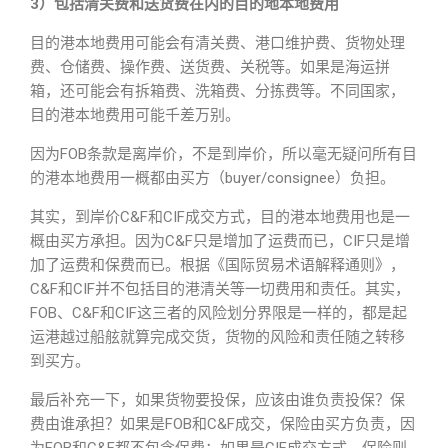
3）包括清关费和送货费在内的目的地本地费用
目的港本地费用可能会有清关费、港口维护费、货物处理
费、仓储费、操作费、送货费、关税等。如果是海运拼
箱，还可能会有拆箱费、洗箱费、分拣费等。不同国家，
目的港本地费用可能千差万别。
因为FOB条款是离岸价，不是到岸价，所以毫无疑问所有目
的港本地费用一概都由买方（buyer/consignee）负担。
其实，到岸价C&F和CIF成交方式，目的港本地费用也是一
概由买方承担。因为C&F只是增加了运费而已，CIF只是增
加了运费和保费而已。根据《国际贸易术语解释通则》，
C&F和CIF并不包括目的港清关等一切费用和责任。其实，
FOB、C&F和CIF这三者的风险划分界限是一样的，都是起
运港越过船舷就算完成交货，货物的风险和责任随之转移
到买方。
最后补充一下，如果货物要投保，应该由谁负责投保？保
费由谁承担？如果是FOB和C&F成交，保险由买方负责，因