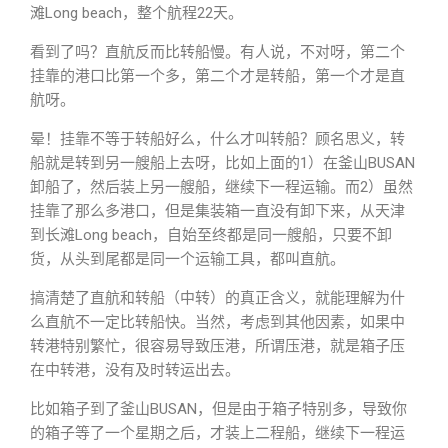
滩Long beach，整个航程22天。
看到了吗？直航反而比转船慢。有人说，不对呀，第二个
挂靠的港口比第一个多，第二个才是转船，第一个才是直
航呀。
晕！挂靠不等于转船好么，什么才叫转船？顾名思义，转
船就是转到另一艘船上去呀，比如上面的1）在釜山BUSAN
卸船了，然后装上另一艘船，继续下一程运输。而2）虽然
挂靠了那么多港口，但是集装箱一直没有卸下来，从天津
到长滩Long beach，自始至终都是同一艘船，只要不卸
货，从头到尾都是同一个运输工具，都叫直航。
搞清楚了直航和转船（中转）的真正含义，就能理解为什
么直航不一定比转船快。当然，考虑到其他因素，如果中
转港特别繁忙，很容易导致压港，所谓压港，就是箱子压
在中转港，没有及时转运出去。
比如箱子到了釜山BUSAN，但是由于箱子特别多，导致你
的箱子等了一个星期之后，才装上二程船，继续下一程运