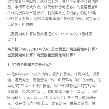
货代是否收亏舱费，或收取多少，客户可以跟拼箱货代商
量，申请不收或少收。货代会综合考虑客户的重要程度和
合作情况以及市场行情、利润等多方面因素，酌情处理。
但是如果发货人/委托人能够事先和货代沟通好，是完全可
以避免亏舱费的。
【运费如何计算以及海运报价50usd/RT中的RT是啥意
思？】
海运报价50usd/RT中的RT是啥意思？快递费如何计算？
空运费如何计算？海运拼箱运费如何计算？
1. RT的全称和含义是什么？
RT是Revenue Tons的简称，意为计费吨、计费吨数、运费
吨、运费吨数，是重量吨（W）和尺码吨（M）的统称。这
里的“吨”只是一个计费标志，这个计费吨/运费吨有时是重
量单位（快递和空运），有时是体积单位（海运）。比如
Freight Charges 50usd/RT表示每个计费吨的运费为50美
元。RT在货代当中很常见，尤其是海运拼箱及散货运输