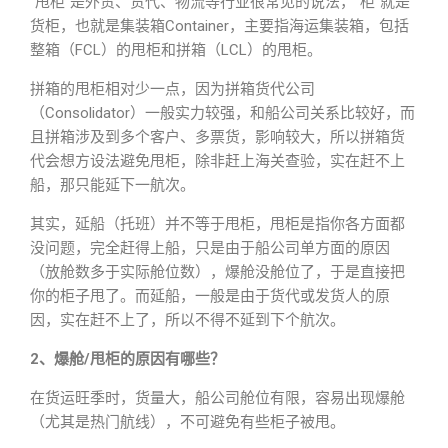
“甩柜”是外贸、货代、物流等行业很常见的说法，“柜”就是
货柜，也就是集装箱Container，主要指海运集装箱，包括
整箱（FCL）的甩柜和拼箱（LCL）的甩柜。
拼箱的甩柜相对少一点，因为拼箱货代公司
（Consolidator）一般实力较强，和船公司关系比较好，而
且拼箱涉及到多个客户、多票货，影响较大，所以拼箱货
代会想方设法避免甩柜，除非赶上海关查验，实在赶不上
船，那只能延下一航次。
其实，延船（托班）并不等于甩柜，甩柜是指你各方面都
没问题，完全赶得上船，只是由于船公司单方面的原因
（放舱数多于实际舱位数），爆舱没舱位了，于是直接把
你的柜子甩了。而延船，一般是由于货代或发货人的原
因，实在赶不上了，所以不得不延到下个航次。
2、爆舱/甩柜的原因有哪些？
在货运旺季时，货量大，船公司舱位有限，容易出现爆舱
（尤其是热门航线），不可避免有些柜子被甩。