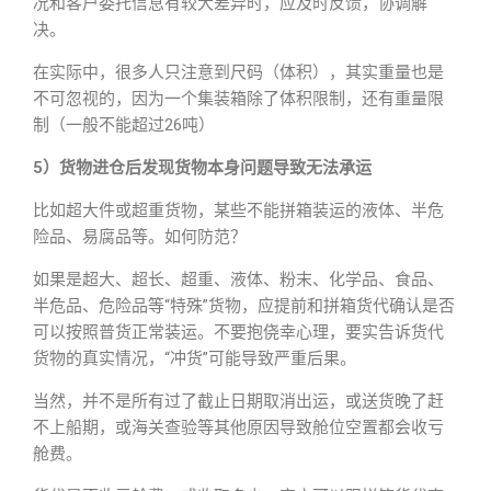
况和客户委托信息有较大差异时，应及时反馈，协调解
决。
在实际中，很多人只注意到尺码（体积），其实重量也是
不可忽视的，因为一个集装箱除了体积限制，还有重量限
制（一般不能超过26吨）
5）货物进仓后发现货物本身问题导致无法承运
比如超大件或超重货物，某些不能拼箱装运的液体、半危
险品、易腐品等。如何防范？
如果是超大、超长、超重、液体、粉末、化学品、食品、
半危品、危险品等“特殊”货物，应提前和拼箱货代确认是否
可以按照普货正常装运。不要抱侥幸心理，要实告诉货代
货物的真实情况，“冲货”可能导致严重后果。
当然，并不是所有过了截止日期取消出运，或送货晚了赶
不上船期，或海关查验等其他原因导致舱位空置都会收亏
舱费。