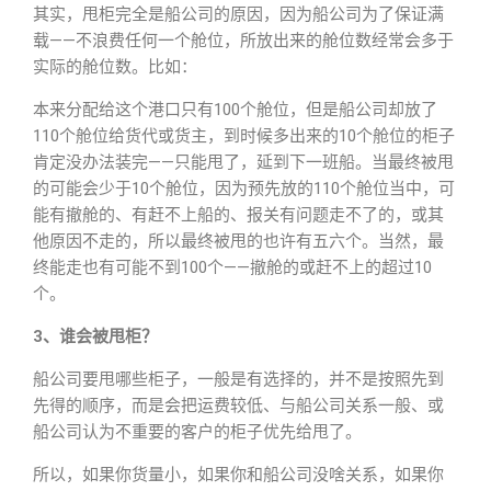
其实，甩柜完全是船公司的原因，因为船公司为了保证满
载——不浪费任何一个舱位，所放出来的舱位数经常会多于
实际的舱位数。比如：
本来分配给这个港口只有100个舱位，但是船公司却放了
110个舱位给货代或货主，到时候多出来的10个舱位的柜子
肯定没办法装完——只能甩了，延到下一班船。当最终被甩
的可能会少于10个舱位，因为预先放的110个舱位当中，可
能有撤舱的、有赶不上船的、报关有问题走不了的，或其
他原因不走的，所以最终被甩的也许有五六个。当然，最
终能走也有可能不到100个——撤舱的或赶不上的超过10
个。
3、谁会被甩柜？
船公司要甩哪些柜子，一般是有选择的，并不是按照先到
先得的顺序，而是会把运费较低、与船公司关系一般、或
船公司认为不重要的客户的柜子优先给甩了。
所以，如果你货量小，如果你和船公司没啥关系，如果你