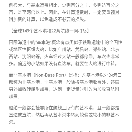
例很大，与基本运费相比，少则百分之十，多则达百分之
百，甚至两倍以上。因此，在计算运费时，一定要重视对
附加费的计算，以免造成不必要的损失。
【全球149个基本港和22条航线一网打尽】
国际海运中的“基本港”概念有点类似于铁路运输中的全国性
或地区性枢纽大站，比如广州站、武昌站、郑州站、北京
西站、沈阳站等。火车经过大站一般都停靠，车次也非常
多。偏远的小站如果没有直达车，就要在大站进行中转。
而非基本港（Non-Base Port）是指：凡基本港以外的港口
都称为非基本港。非基本港一般除按基本港收费外，还需
另外加收转船附加费，达到一定货量时则改为加收直航附
加费。
船舶一般都会挂靠所在航线上所有的基本港，且一般都是
直达或直航，然后再从基本港中转到较偏或较小的非基本
港。