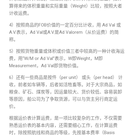
算得来的体积重量和实际重量（Weight）比较，按照大者
计收运费。
4）按照商品的FOB价值的一定百分比计收，用 Ad Val 或
A.V.表示，Ad Val或A.V.是Ad Valorem（从价运费）的简
称。
5）按照货物重量或体积或价值三者中较高的一种计收海运
费，用“W/M or Ad Val”表示，W即Weight，M即
Measurement，Ad Val即货物价值。
6）还有一些商品是按件（per unit） 或头（per head） 计
收，前者如车辆等，后者如活牲畜等。对于大宗商品，如
粮食、矿石、煤炭等，因运量较大、货价较低、容易装卸
等原因，船公司为了争取货源，可以与货主另行商定运
价。
根据运价表计算运费，是一项比较复杂的工作，不仅需要
熟悉运价表的基本内容，还需要细心工作，在计算运费
时，除按照航线和商品的等级，先按基本费率（Basis