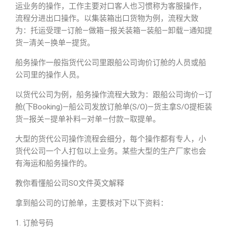
运业务的操作，工作主要对口客人也习惯称为客服操作，
流程分进出口操作。以集装箱出口货物为例，流程大致
为：托运受理—订舱—做箱—报关装箱—装船—卸载—通知提
货—清关—换单—提货。
船务操作一般指货代公司里跟船公司询价订舱的人员或船
公司里的操作人员。
以货代公司为例，船务操作流程大致为：跟船公司询价—订
舱(下Booking)—船公司发放订舱单(S/O)—货主拿S/O提柜装
货—报关—提单补料—对单—付款—取提单。
大型的货代公司操作流程会细分，每个操作都有专人，小
货代公司一个人打包以上业务。某些大型的生产厂家也会
有海运和船务操作的。
教你看懂船公司SO文件英文解释
拿到船公司的订舱单，主要核对下以下资料：
1. 订舱号码