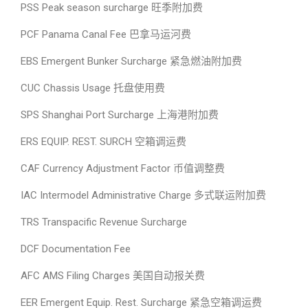
PSS Peak season surcharge 旺季附加费
PCF Panama Canal Fee 巴拿马运河费
EBS Emergent Bunker Surcharge 紧急燃油附加费
CUC Chassis Usage 托盘使用费
SPS Shanghai Port Surcharge 上海港附加费
ERS EQUIP. REST. SURCH 空箱调运费
CAF Currency Adjustment Factor 币值调整费
IAC Intermodel Administrative Charge 多式联运附加费
TRS Transpacific Revenue Surcharge
DCF Documentation Fee
AFC AMS Filing Charges 美国自动报关费
EER Emergent Equip. Rest. Surcharge 紧急空箱调运费