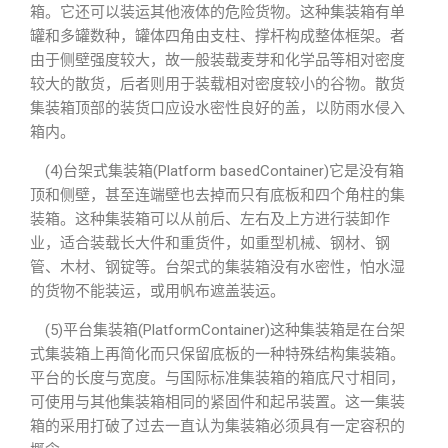
箱。它还可以装运其他液体的危险货物。这种集装箱有单
罐和多罐数种，罐体四角由支柱、撑杆构成整体框架。者
由于侧壁强度较大，故一般装载麦芽和化学品等相对密度
较大的散货，后者则用于装载相对密度较小的谷物。散货
集装箱顶部的装货口应设水密性良好的盖，以防雨水侵入
箱内。
(4)台架式集装箱(Platform basedContainer)它是没有箱
顶和侧壁，甚至连端壁也去掉而只有底板和四个角柱的集
装箱。这种集装箱可以从前后、左右及上方进行装卸作
业，适合装载长大件和重货件，如重型机械、钢材、钢
管、木材、钢锭等。台架式的集装箱没有水密性，怕水湿
的货物不能装运，或用帆布遮盖装运。
(5)平台集装箱(PlatformContainer)这种集装箱是在台架
式集装箱上再简化而只保留底板的一种特殊结构集装箱。
平台的长度与宽度。与国际标准集装箱的箱底尺寸相同，
可使用与其他集装箱相同的紧固件和起吊装置。这一集装
箱的采用打破了过去一直认为集装箱必须具有一定容积的