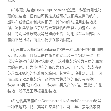
概念。
(6)敞顶集装箱(Open TopContainer)这是一种没有刚性箱
顶的集装箱，但有由可折迭式或可折式顶梁支撑的帆布、
塑料布或涂塑布制成的顶篷，其他构件与通用集装箱类
似。这种集装箱适于装载大型货物和重货，如钢铁、木
材，特别是像玻璃板等易碎的重货，利用吊车从顶部吊入
箱内不易损坏，而且也便于在箱内固定。
(7)汽车集装箱(CarContainer)它是一种运输小型轿车用的
专用集装箱，其特点是在简易箱底上装一个钢制框架，通
常没有箱壁(包括端壁和侧壁)。这种集装箱分为单层的和双
层的两种。因为小轿车的高度为1.35米一1.45米，如装在8
英尺(2;438米)的标准集装箱内，其容积要浪费2/5以上。因
而出现了双层集装箱。这种双层集装箱的高度有两种：一
种为10.5英尺(3.2米)，一种为8.5英尺高的2倍。因此汽车集
装箱一般不是国际标准集装箱。
(8)动物集装箱(PenContainerorLiveStockContainer)这是
一种装运鸡、鸭、鹅等活家禽和牛、马、羊、猪等活家畜