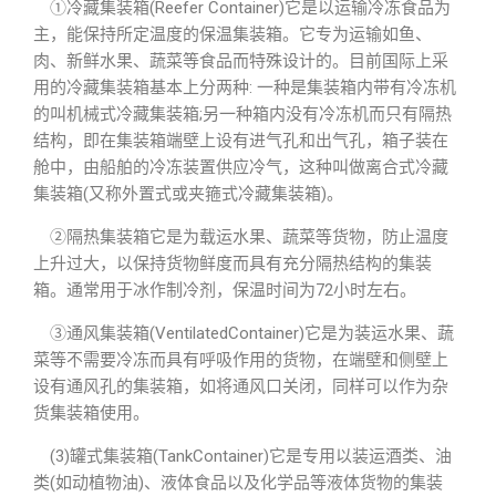
①冷藏集装箱(Reefer Container)它是以运输冷冻食品为
主，能保持所定温度的保温集装箱。它专为运输如鱼、
肉、新鲜水果、蔬菜等食品而特殊设计的。目前国际上采
用的冷藏集装箱基本上分两种: 一种是集装箱内带有冷冻机
的叫机械式冷藏集装箱;另一种箱内没有冷冻机而只有隔热
结构，即在集装箱端壁上设有进气孔和出气孔，箱子装在
舱中，由船舶的冷冻装置供应冷气，这种叫做离合式冷藏
集装箱(又称外置式或夹箍式冷藏集装箱)。
②隔热集装箱它是为载运水果、蔬菜等货物，防止温度
上升过大，以保持货物鲜度而具有充分隔热结构的集装
箱。通常用于冰作制冷剂，保温时间为72小时左右。
③通风集装箱(VentilatedContainer)它是为装运水果、蔬
菜等不需要冷冻而具有呼吸作用的货物，在端壁和侧壁上
设有通风孔的集装箱，如将通风口关闭，同样可以作为杂
货集装箱使用。
(3)罐式集装箱(TankContainer)它是专用以装运酒类、油
类(如动植物油)、液体食品以及化学品等液体货物的集装