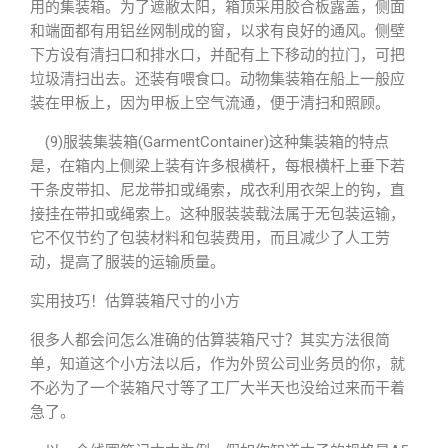
用的集装箱。为了遮敝太阳，箱顶采用胶合板露盖，侧面
和端面都有用铝丝网制成的窗，以求有良好的通风。侧壁
下方设有清扫口和排水口，并配有上下移动的拉门，可把
垃圾清扫出去。还装有喂食口。动物集装箱在船上一般应
装在甲板上，因为甲板上空气流通，便于清扫和照顾。
(9)服装集装箱(GarmentContainer)这种集装箱的特点
是，在箱内上侧梁上装有许多根横杆，每根横杆上垂下若
干条皮带扣、尼龙带扣或绳索，成衣利用衣架上的钩，直
接挂在带扣或绳索上。这种服装装载法属于无包装运输，
它不仅节约了包装材料和包装费用，而且减少了人工劳
动，提高了服装的运输质量。
实用技巧！估算装箱尺寸的小方
很多人都会问怎么准确的估算装箱尺寸？其实方法很简
单，知道这个小方法以后，作为外贸公司业务员的你，就
不必为了一个装箱尺寸等了工厂大半天也没给过来而干着
急了。