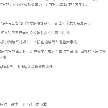
险货物，必须附有相关单证，并在托运单备注栏内注明。
应当持有公安部门签发的爆炸品准运证或化学危险品准运证;
门核发的包装表面污染及辐射水平检查证明书。
必须分别填写托运单，以防止混装而引发重大事故。
》的危险货物新品种，需提交生产或经营单位主管部门审核的《危险货
运输。
运输事故，由托运人承担全部责任
数据，跨境，亚马逊可供下载