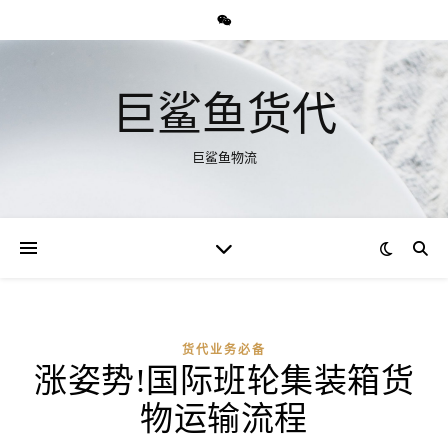
巨鲨鱼货代
巨鲨鱼物流
货代业务必备
涨姿势!国际班轮集装箱货
物运输流程