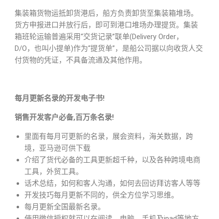
集装箱货物运抵卸货港后，船方负责卸货至集装箱堆场。
货方申报进口并放行后，即可到港口堆场办理提货。集装
箱班轮运输普遍采用“交货记录”联单(Delivery Order，
D/O，也叫小提单)作为“提货单”，是船公司据以向收货人交
付货物的凭证，不具备流通及其他作用。
每月更新名录的开发电子书!
销售开发客户必备,百万条名录!
里面有每月可更新的名录，展会资料，海关数据，跨
境，亚马逊可供下载
介绍了货代必备的工具更新超千种，以及各种跨境电商
工具，外贸工具。
话术总结，如何和客人沟通，如何去回访拜访客人等等
开发技巧每月更新不同的，供全方位学习思维。
每月更新全国最新名录。
使用微信授权就可以在阅读，电脑、手机及ipad等地方