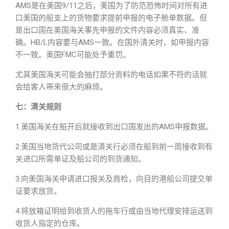
AMS是在美国9/11之后，美国为了防范恐怖时间对所有进
口美国的船支上的货物要求提前申报的电子舱单数据。但
是出口国在美国海关事先申报的文件内容必须真实、准
确。HB/L内容要与AMS一致。在国外清关时，如申报内容
不一致。美国FMC可能处予重罚。
尤其美国海关可能会抽打部分资料的电话如果不符的话就
会给客人带来很大的麻烦。
七：清关规则
1.美国海关在船开后就接收到出口国发出的AMS申报数据。
2.美国当地货代公司或是清关行必须在船到前一周接收到有
关进口所需单证及船公司的到货通知。
3.向美国海关申请进口报关及商检，向目的港船公司提交单
证要求放货。
4.将放箱证明给到收货人的拖车行或由当地代理安排运送到
收货人指定的仓库。