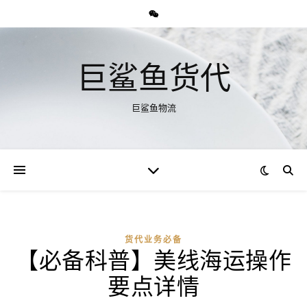
巨鲨鱼货代
巨鲨鱼物流
货代业务必备
【必备科普】美线海运操作
要点详情