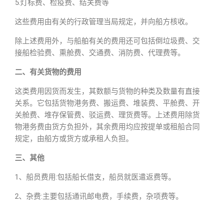
5.灯标费、检疫费、结关费等
这些费用由有关的行政管理当局规定，并向船方核收。
除上述费用外，与船舶有关的费用还可包括倒垃圾费、交
接船检验费、熏舱费、交通费、消防费、代理费等。
二、有关货物的费用
这类费用因货而发生，其数额与货物的种类及数量有直接
关系。它包括货物港务费、搬运费、堆装费、平舱费、开
关舱费、堆存保管费、驳运费、理货费等。上述费用除货
物港务费由货方负担外，其余费用均应按提单或租船合同
规定，由船方或货方或承租人负担。
三、其他
1、船员费用:包括船长借支，船员就医遣返费等。
2、杂费:主要包括通讯邮电费，手续费，杂项费等。