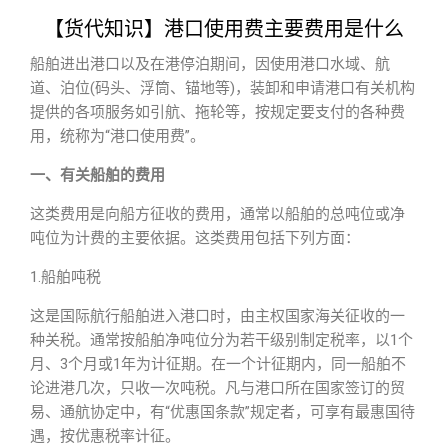
【货代知识】港口使用费主要费用是什么
船舶进出港口以及在港停泊期间，因使用港口水域、航
道、泊位(码头、浮筒、锚地等)，装卸和申请港口有关机构
提供的各项服务如引航、拖轮等，按规定要支付的各种费
用，统称为“港口使用费”。
一、有关船舶的费用
这类费用是向船方征收的费用，通常以船舶的总吨位或净
吨位为计费的主要依据。这类费用包括下列方面：
1.船舶吨税
这是国际航行船舶进入港口时，由主权国家海关征收的一
种关税。通常按船舶净吨位分为若干级别制定税率，以1个
月、3个月或1年为计征期。在一个计征期内，同一船舶不
论进港几次，只收一次吨税。凡与港口所在国家签订的贸
易、通航协定中，有“优惠国条款”规定者，可享有最惠国待
遇，按优惠税率计征。