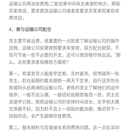
运输公司再加收费用;二是如果中间有太离谱的地方，再和
买家商谈，要求更改运输公司或者是要求买家承担某些收
费项目。
4、善与运输公司配合
货主要节省运费，很重要的一点就是了解运输公司的操作
流程。运输公司如果按照要求来安排，双方配合默契，不
但可节省一些不必要的开支，还可以使货物尽快出运。”那
么，这些要求是指哪些方面呢?
第一，希望发货人能提早定舱，及时备货。经常碰到一些
货主，赶在船期的截关期前一两天下定单，自行送货到仓
库或码头后再通知运输公司。老练的货主了解他们的运作
程序，一般不这么做。一般班轮船期是每周一班，货主应
该提早订舱，按照运输公司的安排时间进仓，太早和太晚
交货都不好。因为赶不及上一班船的截关期，推迟到下一
班船的话，会产生超期存放费用。
第二，报关顺利与否直接关系到费用问题。这一点在深圳