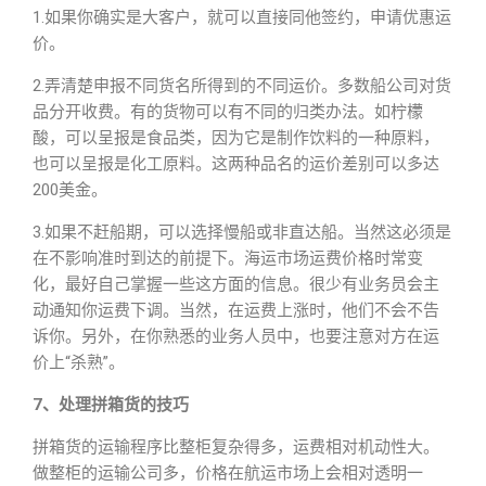
1.如果你确实是大客户，就可以直接同他签约，申请优惠运
价。
2.弄清楚申报不同货名所得到的不同运价。多数船公司对货
品分开收费。有的货物可以有不同的归类办法。如柠檬
酸，可以呈报是食品类，因为它是制作饮料的一种原料，
也可以呈报是化工原料。这两种品名的运价差别可以多达
200美金。
3.如果不赶船期，可以选择慢船或非直达船。当然这必须是
在不影响准时到达的前提下。海运市场运费价格时常变
化，最好自己掌握一些这方面的信息。很少有业务员会主
动通知你运费下调。当然，在运费上涨时，他们不会不告
诉你。另外，在你熟悉的业务人员中，也要注意对方在运
价上“杀熟”。
7、处理拼箱货的技巧
拼箱货的运输程序比整柜复杂得多，运费相对机动性大。
做整柜的运输公司多，价格在航运市场上会相对透明一