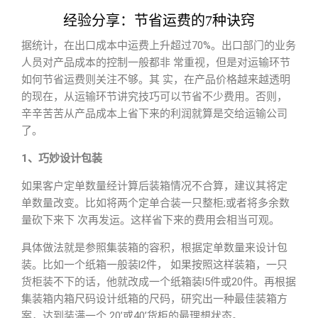
经验分享：节省运费的7种诀窍
据统计，在出口成本中运费上升超过70%。出口部门的业务
人员对产品成本的控制一般都非 常重视，但是对运输环节
如何节省运费则关注不够。其 实，在产品价格越来越透明
的现在，从运输环节讲究技巧可以节省不少费用。否则，
辛辛苦苦从产品成本上省下来的利润就算是交给运输公司
了。
1、巧妙设计包装
如果客户定单数量经计算后装箱情况不合算，建议其将定
单数量改变。比如将两个定单合装一只整柜;或者将多余数
量砍下来下 次再发运。这样省下来的费用会相当可观。
具体做法就是参照集装箱的容积，根据定单数量来设计包
装。比如一个纸箱一般装l2件， 如果按照这样装箱，一只
货柜装不下的话，他就改成一个纸箱装l5件或20件。再根据
集装箱内箱尺码设计纸箱的尺码，研究出一种最佳装箱方
案，达到装满一个 20’或40’货柜的最理想状态。