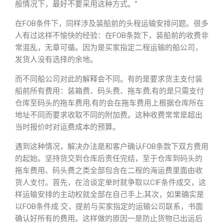
般情况下，最好不要采用这种方式。”
在FOB条件下，同样涉及装船前的头程运输安排问题。很多
人有过这样不愉快的经验：在FOB条款下，装船前的收费非
常混乱，无章可循。因为是买家指定二程运输的船公司，
发货人没有选择的余地。
而不同船公司对此的解释会不同。有的是要求货主支付装
船前所有费用：装箱费、码头费、拖车费;有的是只需支付
仓库至码头的拖车费用;有的会在拖车费用上根据仓库所在
地址不同而要求收取不同的附加费。这种收费常常是超出
当时报价时对运费成本的预算。
遇到这种情况，解决办法是和客户确认FOB条款下双方费用
的起始。坚持货交到仓库后责任完结，至于仓库到码头的
拖车费用、码头费之类全部包含在二程的海运费里面由收
货人支付。首先，在洽谈定单时就争取以CIF条件成交，这
样运输安排的主动权就全部在自己手上;其次，如果确实是
以FOB条件成 交，提前与买家指定的运输公司联系，书面
确认好所有的费用。这样做的原因一是防止货物已出运后