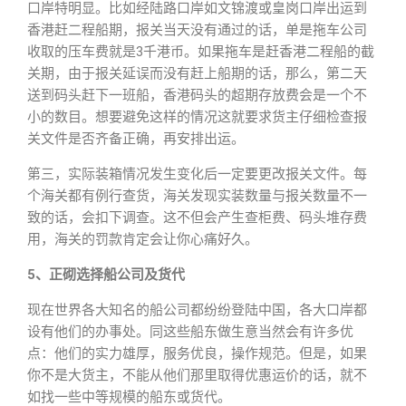
口岸特明显。比如经陆路口岸如文锦渡或皇岗口岸出运到
香港赶二程船期，报关当天没有通过的话，单是拖车公司
收取的压车费就是3千港币。如果拖车是赶香港二程船的截
关期，由于报关延误而没有赶上船期的话，那么，第二天
送到码头赶下一班船，香港码头的超期存放费会是一个不
小的数目。想要避免这样的情况这就要求货主仔细检查报
关文件是否齐备正确，再安排出运。
第三，实际装箱情况发生变化后一定要更改报关文件。每
个海关都有例行查货，海关发现实装数量与报关数量不一
致的话，会扣下调查。这不但会产生查柜费、码头堆存费
用，海关的罚款肯定会让你心痛好久。
5、正砌选择船公司及货代
现在世界各大知名的船公司都纷纷登陆中国，各大口岸都
设有他们的办事处。同这些船东做生意当然会有许多优
点：他们的实力雄厚，服务优良，操作规范。但是，如果
你不是大货主，不能从他们那里取得优惠运价的话，就不
如找一些中等规模的船东或货代。