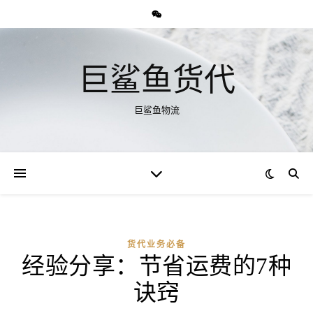
巨鲨鱼货代
巨鲨鱼物流
货代业务必备
经验分享：节省运费的7种
诀窍