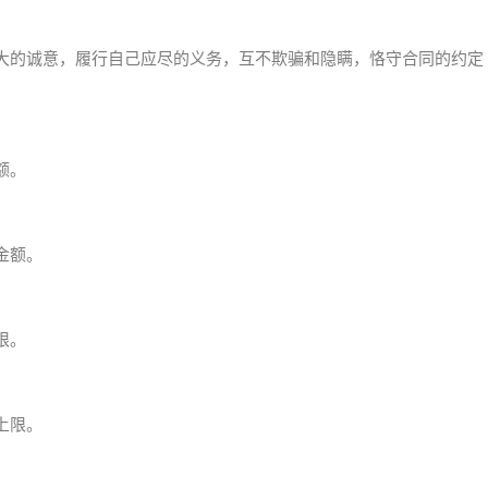
大的诚意，履行自己应尽的义务，互不欺骗和隐瞒，恪守合同的约定
额。
金额。
限。
上限。