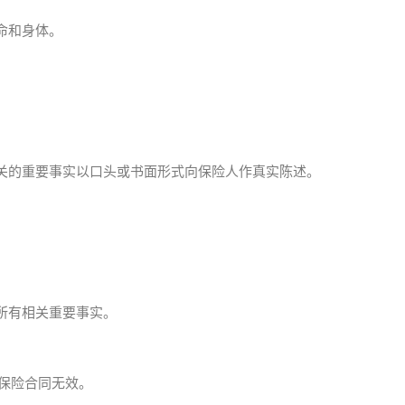
命和身体。
。
关的重要事实以口头或书面形式向保险人作真实陈述。
所有相关重要事实。
保险合同无效。