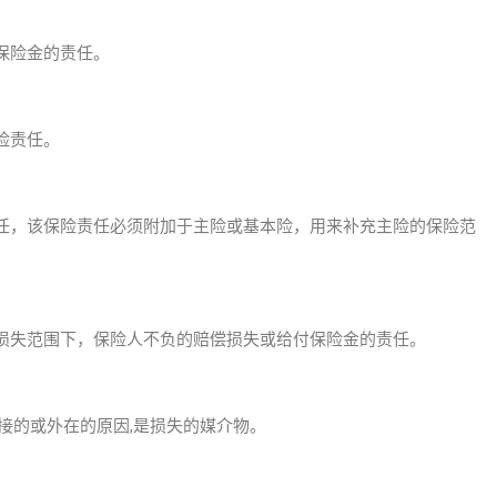
保险金的责任。
险责任。
任，该保险责任必须附加于主险或基本险，用来补充主险的保险范
损失范围下，保险人不负的赔偿损失或给付保险金的责任。
接的或外在的原因,是损失的媒介物。