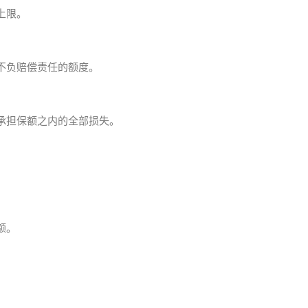
上限。
不负赔偿责任的额度。
承担保额之内的全部损失。
额。
。